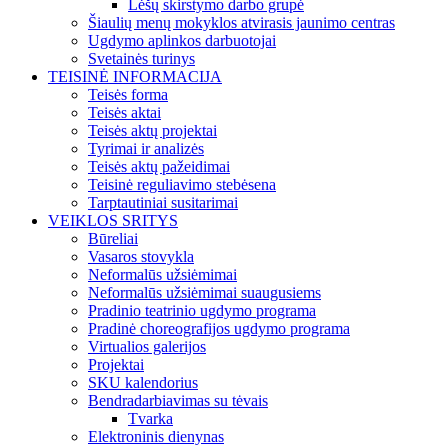
Lėšų skirstymo darbo grupė
Šiaulių menų mokyklos atvirasis jaunimo centras
Ugdymo aplinkos darbuotojai
Svetainės turinys
TEISINĖ INFORMACIJA
Teisės forma
Teisės aktai
Teisės aktų projektai
Tyrimai ir analizės
Teisės aktų pažeidimai
Teisinė reguliavimo stebėsena
Tarptautiniai susitarimai
VEIKLOS SRITYS
Būreliai
Vasaros stovykla
Neformalūs užsiėmimai
Neformalūs užsiėmimai suaugusiems
Pradinio teatrinio ugdymo programa
Pradinė choreografijos ugdymo programa
Virtualios galerijos
Projektai
SKU kalendorius
Bendradarbiavimas su tėvais
Tvarka
Elektroninis dienynas