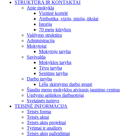
STRUKTŪRA IR KONTAKTAI
Apie mokyklą
Vizitinė kortelė
Atributika, vizija, misija, tikslai
Istorija
70 metų kūrybos
Valdymo struktūra
Administracija
Mokytojai
Mokytojų taryba
Savivalda
Mokyklos taryba
Tėvų taryba
Seniūnų taryba
Darbo taryba
Lėšų skirstymo darbo grupė
Šiaulių menų mokyklos atvirasis jaunimo centras
Ugdymo aplinkos darbuotojai
Svetainės turinys
TEISINĖ INFORMACIJA
Teisės forma
Teisės aktai
Teisės aktų projektai
Tyrimai ir analizės
Teisės aktų pažeidimai