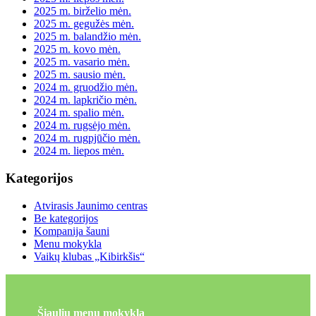
2025 m. birželio mėn.
2025 m. gegužės mėn.
2025 m. balandžio mėn.
2025 m. kovo mėn.
2025 m. vasario mėn.
2025 m. sausio mėn.
2024 m. gruodžio mėn.
2024 m. lapkričio mėn.
2024 m. spalio mėn.
2024 m. rugsėjo mėn.
2024 m. rugpjūčio mėn.
2024 m. liepos mėn.
Kategorijos
Atvirasis Jaunimo centras
Be kategorijos
Kompanija šauni
Menu mokykla
Vaikų klubas „Kibirkšis“
Šiaulių menų mokykla