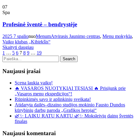
07
Spa
Profesinė šventė – bendrystėje
2025 7 spalio
nuo
Menum
Atvirasis Jaunimo centras
,
Menu mokykla
,
Vaikų klubas „Kibirkšis“
Skaityti daugiau
1
…
5
6
7
8
9
…
19
Naujausi įrašai
Scena laukia vaikų!
🔥 VASAROS NUOTYKIAI TĘSIASI 🔥 Prisijunk prie
„Vasaros menų ekspedicijos“!
Rūpinkimės savo ir aplinkinių sveikata!
Atidaryta dailės–dizaino studijos mokinio Fausto Dundos
kūrybinių darbų paroda „Grafikos herojai“
🌿✨ LAIKU RATU KARTU 🌿✨ Moksleivių dainų šventės
finalas
Naujausi komentarai