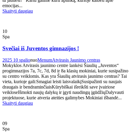
tu jautiesi?“ Kartu galime kurti aplinką, kurioje kalbėti apie
emocijas...
Skaityti daugiau
10
Spa
Svečiai iš Juventos gimnazijos !
2025 10 spalio
nuo
Menum
Atvirasis Jaunimo centras
Mokyklos Atvirasis jaunimo centre lankėsi Šiaulių „Juventos“
progimnazijos 7a, 7c, 7d, 8d ir 8a klasių mokiniai, kurie susipažino
su centro veiklomis. Kas yra Šiaulių atvirasis jaunimo centras? Tai
vieta, kurioje gali:Smagiai leisti laisvalaikįSusipažinti su naujais
draugais ir bendraminčiaisKūrybiškai išreikšti save įvairiose
veikloseIšmokti naujų dalykų ir įgyti naudingų įgūdžiųDalyvauti
projektuose, kurie atveria ateities galimybes Mokiniai išbandė...
Skaityti daugiau
09
Spa