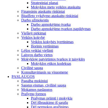
Strateginiai planai
Mokyklos metų veiklos ataskaita
Finansinių ataskaitų rinkiniai
Biudžeto vykdymo ataskaitų rinkiniai
Darbo užmokestis
Darbo apmokėjimo tvarka
Darbo apmokėjimo tvarkos papildymas
Viešieji pirkimai
Veiklos kokybė
Veiklos kokybės įvertinimas
Išorinis vertinimas
Lėšos veiklai viešinti
Laisvos darbo vietos
Mokykloje patvirtintos tvarkos ir taisyklės
Mokyklos etikos kodeksas
Civilinė sauga
Konsultavimasis su visuomene
PASLAUGOS
Pagalba mokiniui
Saugus eismas, civilinė sauga
Mokamos paslaugos
Prašymų formos
Prašymas priimti į mokyklą
Dėl išbraukimo iš sąrašų
Dėl permokos grąžinimo