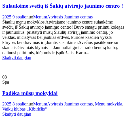
Sulaukėme svečių iš Šakių atvirojo jaunimo centro !
2025 9 spalio
nuo
Menum
Atvirasis Jaunimo centras
Šiaulių menų mokyklos Atvirajame jaunimo centre sulaukėme
svečių iš Šakių atvirojo jaunimo centro! Buvo smagu priimti kolegas
ir jaunuolius, pristatyti mūsų Šiaulių atvirąjį jaunimo centrą, jo
veiklas, iniciatyvas bei jaukias erdves, kuriose kasdien vyksta
kūryba, bendravimas ir įdomūs susitikimai.Svečius pasitikome su
skaniais čirviniais blynais Jaunuoliai greitai rado bendrą kalbą,
dalinosi patirtimis, idėjomis ir įspūdžiais. Kartu...
Skaityti daugiau
08
Spa
Padėka mūsų mokyklai
2025 8 spalio
nuo
Menum
Atvirasis Jaunimo centras
,
Menu mokykla
,
Vaikų klubas „Kibirkšis“
Skaityti daugiau