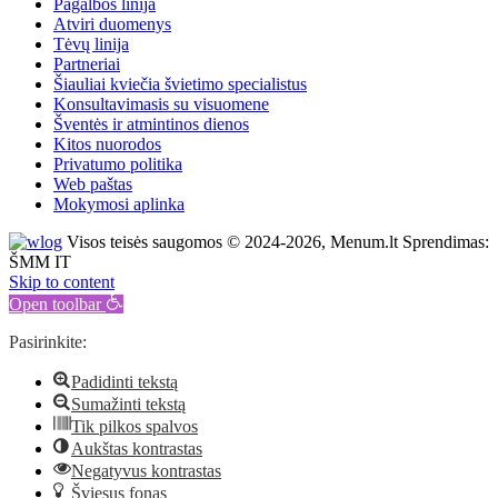
Pagalbos linija
Atviri duomenys
Tėvų linija
Partneriai
Šiauliai kviečia švietimo specialistus
Konsultavimasis su visuomene
Šventės ir atmintinos dienos
Kitos nuorodos
Privatumo politika
Web paštas
Mokymosi aplinka
Visos teisės saugomos © 2024-2026, Menum.lt Sprendimas:
ŠMM IT
Skip to content
Open toolbar
Pasirinkite:
Padidinti tekstą
Sumažinti tekstą
Tik pilkos spalvos
Aukštas kontrastas
Negatyvus kontrastas
Šviesus fonas