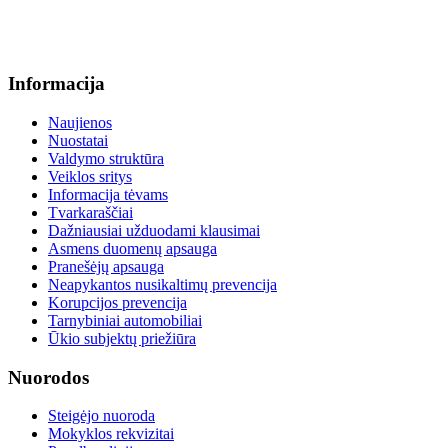
+370 664 56045 sekretoriatas
info@menum.lt
Informacija
Naujienos
Nuostatai
Valdymo struktūra
Veiklos sritys
Informacija tėvams
Tvarkaraščiai
Dažniausiai užduodami klausimai
Asmens duomenų apsauga
Pranešėjų apsauga
Neapykantos nusikaltimų prevencija
Korupcijos prevencija
Tarnybiniai automobiliai
Ūkio subjektų priežiūra
Nuorodos
Steigėjo nuoroda
Mokyklos rekvizitai