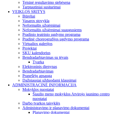
Teisinė reguliavimo stebėsena
Tarptautiniai susitarimai
VEIKLOS SRITYS
Būreliai
Vasaros stovykla
Neformalūs užsiėmimai
Neformalūs užsiėmimai suaugusiems
Pradinio teatrinio ugdymo programa
Pradinė choreografijos ugdymo programa
Virtualios galerijos
Projektai
SKU kalendorius
Bendradarbiavimas su tėvais
Tvarka
Elektroninis dienynas
Bendradarbiavimas
Pranešėjų apsauga
Dažniausiai užduodami klausimai
ADMINISTRACINĖ INFORMACIJA
Mokyklos nuostatai
Šiaulių menų mokyklos Atvirojo jaunimo centro
nuostatai
Darbo tvarkos taisyklės
Administravimo ir planavimo dokumentai
Planavimo dokumentai