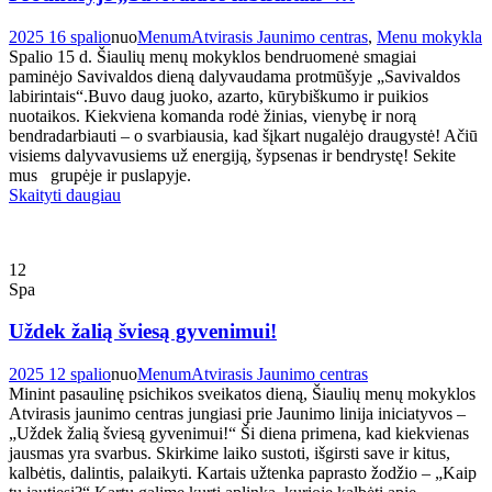
2025 16 spalio
nuo
Menum
Atvirasis Jaunimo centras
,
Menu mokykla
Spalio 15 d. Šiaulių menų mokyklos bendruomenė smagiai
paminėjo Savivaldos dieną dalyvaudama protmūšyje „Savivaldos
labirintais“.Buvo daug juoko, azarto, kūrybiškumo ir puikios
nuotaikos. Kiekviena komanda rodė žinias, vienybę ir norą
bendradarbiauti – o svarbiausia, kad šįkart nugalėjo draugystė! Ačiū
visiems dalyvavusiems už energiją, šypsenas ir bendrystę! Sekite
mus grupėje ir puslapyje.
Skaityti daugiau
12
Spa
Uždek žalią šviesą gyvenimui!
2025 12 spalio
nuo
Menum
Atvirasis Jaunimo centras
Minint pasaulinę psichikos sveikatos dieną, Šiaulių menų mokyklos
Atvirasis jaunimo centras jungiasi prie Jaunimo linija iniciatyvos –
„Uždek žalią šviesą gyvenimui!“ Ši diena primena, kad kiekvienas
jausmas yra svarbus. Skirkime laiko sustoti, išgirsti save ir kitus,
kalbėtis, dalintis, palaikyti. Kartais užtenka paprasto žodžio – „Kaip