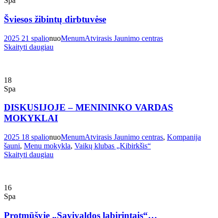
Spa
Šviesos žibintų dirbtuvėse
2025 21 spalio
nuo
Menum
Atvirasis Jaunimo centras
Skaityti daugiau
18
Spa
DISKUSIJOJE – MENININKO VARDAS
MOKYKLAI
2025 18 spalio
nuo
Menum
Atvirasis Jaunimo centras
,
Kompanija
šauni
,
Menu mokykla
,
Vaikų klubas „Kibirkšis“
Skaityti daugiau
16
Spa
Protmūšyje „Savivaldos labirintais“…