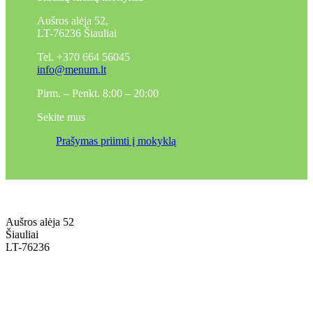
Aušros alėja 52,
LT-76236 Šiauliai
Tel. +370 664 56045
info@menum.lt
Pirm. – Penkt. 8:00 – 20:00
Sekite mus
Prašymas priimti į mokyklą
Aušros alėja 52
Šiauliai
LT-76236
+370 636 60602 sutartys, mokinių klausimai
sutartys@menum.lt