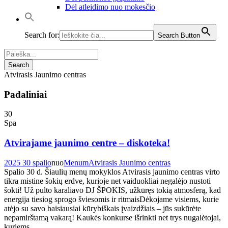
Dėl atleidimo nuo mokesčio
Search for:
Search Button
Atvirasis Jaunimo centras
Padaliniai
30
Spa
Atvirajame jaunimo centre – diskoteka!
2025 30 spalio
nuo
Menum
Atvirasis Jaunimo centras
Spalio 30 d. Šiaulių menų mokyklos Atvirasis jaunimo centras virto
tikra mistine šokių erdve, kurioje net vaiduokliai negalėjo nustoti
šokti! Už pulto karaliavo DJ ŠPOKIS, užkūręs tokią atmosferą, kad
energija tiesiog sprogo šviesomis ir ritmaisDėkojame visiems, kurie
atėjo su savo baisiausiai kūrybiškais įvaizdžiais – jūs sukūrėte
nepamirštamą vakarą! Kaukės konkurse išrinkti net trys nugalėtojai,
kuriems...