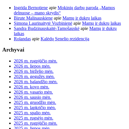
Ingrida Bernotiene
apie
Mokinių darbų paroda „Mamos
delnuose – mano skrydis“
Birute Malinauskiene
apie
Mamų ir dukrų laikas
Simona Laurinaitytė Vozbinienė
apie
Mamų ir dukrų laikas
Sandra Budzinauskaitė-Tamošauskė
apie
Mamų ir dukrų
laikas
Rolandas
apie
Kalėdų Senelio rezidencija
Archyvai
2026 m. rugpjūčio mėn.
2026 m. liepos mėn.
2026 m. birželio mėn.
2026 m. gegužės mėn.
2026 m. balandžio mėn.
2026 m. kovo mėn.
2026 m. vasario mėn.
2026 m. sausio mėn.
2025 m. gruodžio mėn.
2025 m. lapkričio mėn.
2025 m. spalio mėn.
2025 m. rugsėjo mėn.
2025 m. rugpjūčio mėn.
2025 m. liepos mėn.