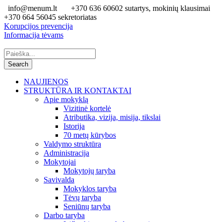
info@menum.lt
+370 636 60602 sutartys, mokinių klausimai
+370 664 56045 sekretoriatas
Korupcijos prevencija
Informacija tėvams
NAUJIENOS
STRUKTŪRA IR KONTAKTAI
Apie mokyklą
Vizitinė kortelė
Atributika, vizija, misija, tikslai
Istorija
70 metų kūrybos
Valdymo struktūra
Administracija
Mokytojai
Mokytojų taryba
Savivalda
Mokyklos taryba
Tėvų taryba
Seniūnų taryba
Darbo taryba