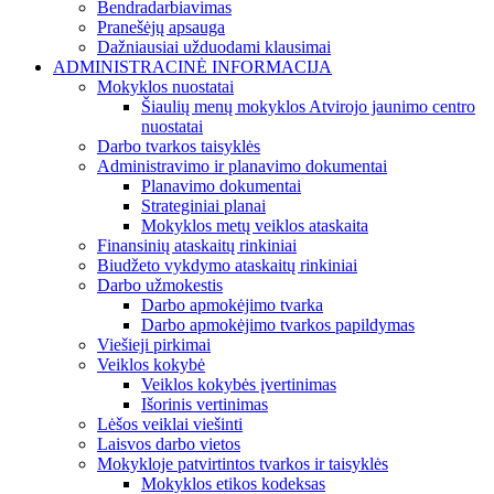
Bendradarbiavimas
Pranešėjų apsauga
Dažniausiai užduodami klausimai
ADMINISTRACINĖ INFORMACIJA
Mokyklos nuostatai
Šiaulių menų mokyklos Atvirojo jaunimo centro
nuostatai
Darbo tvarkos taisyklės
Administravimo ir planavimo dokumentai
Planavimo dokumentai
Strateginiai planai
Mokyklos metų veiklos ataskaita
Finansinių ataskaitų rinkiniai
Biudžeto vykdymo ataskaitų rinkiniai
Darbo užmokestis
Darbo apmokėjimo tvarka
Darbo apmokėjimo tvarkos papildymas
Viešieji pirkimai
Veiklos kokybė
Veiklos kokybės įvertinimas
Išorinis vertinimas
Lėšos veiklai viešinti
Laisvos darbo vietos
Mokykloje patvirtintos tvarkos ir taisyklės
Mokyklos etikos kodeksas