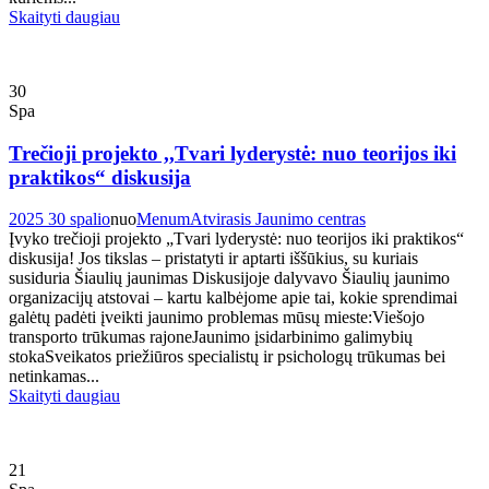
Skaityti daugiau
30
Spa
Trečioji projekto ,,Tvari lyderystė: nuo teorijos iki
praktikos“ diskusija
2025 30 spalio
nuo
Menum
Atvirasis Jaunimo centras
Įvyko trečioji projekto „Tvari lyderystė: nuo teorijos iki praktikos“
diskusija! Jos tikslas – pristatyti ir aptarti iššūkius, su kuriais
susiduria Šiaulių jaunimas Diskusijoje dalyvavo Šiaulių jaunimo
organizacijų atstovai – kartu kalbėjome apie tai, kokie sprendimai
galėtų padėti įveikti jaunimo problemas mūsų mieste:Viešojo
transporto trūkumas rajoneJaunimo įsidarbinimo galimybių
stokaSveikatos priežiūros specialistų ir psichologų trūkumas bei
netinkamas...
Skaityti daugiau
21