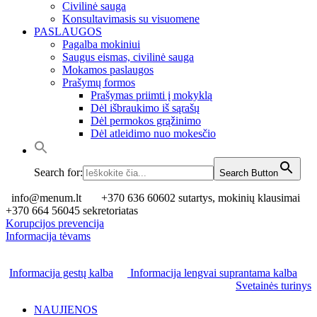
Civilinė sauga
Konsultavimasis su visuomene
PASLAUGOS
Pagalba mokiniui
Saugus eismas, civilinė sauga
Mokamos paslaugos
Prašymų formos
Prašymas priimti į mokyklą
Dėl išbraukimo iš sąrašų
Dėl permokos grąžinimo
Dėl atleidimo nuo mokesčio
Search for:
Search Button
info@menum.lt
+370 636 60602 sutartys, mokinių klausimai
+370 664 56045 sekretoriatas
Korupcijos prevencija
Informacija tėvams
Informacija gestų kalba
Informacija lengvai suprantama kalba
Svetainės turinys
NAUJIENOS