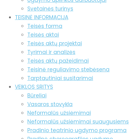
Ugdymo aplinkos darbuotojai
Svetainės turinys
TEISINĖ INFORMACIJA
Teisės forma
Teisės aktai
Teisės aktų projektai
Tyrimai ir analizės
Teisės aktų pažeidimai
Teisinė reguliavimo stebėsena
Tarptautiniai susitarimai
VEIKLOS SRITYS
Būreliai
Vasaros stovykla
Neformalūs užsiėmimai
Neformalūs užsiėmimai suaugusiems
Pradinio teatrinio ugdymo programa