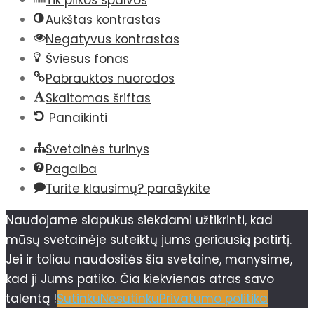
Aukštas kontrastas
Negatyvus kontrastas
Šviesus fonas
Pabrauktos nuorodos
Skaitomas šriftas
Panaikinti
Svetainės turinys
Pagalba
Turite klausimų? parašykite
Naudojame slapukus siekdami užtikrinti, kad
mūsų svetainėje suteiktų jums geriausią patirtį.
Jei ir toliau naudositės šia svetaine, manysime,
kad ji Jums patiko. Čia kiekvienas atras savo
talentą !
Sutinku
Nesutinku
Privatumo politika