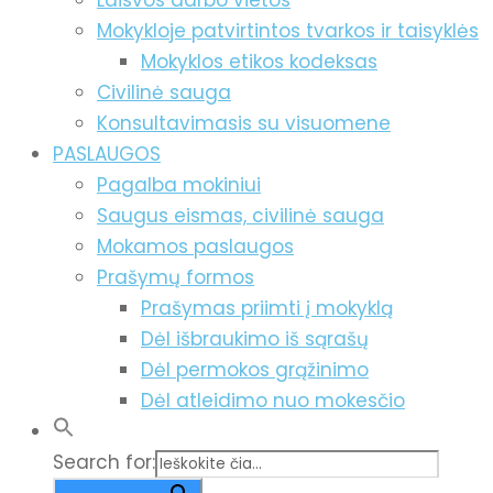
Laisvos darbo vietos
Mokykloje patvirtintos tvarkos ir taisyklės
Mokyklos etikos kodeksas
Civilinė sauga
Konsultavimasis su visuomene
PASLAUGOS
Pagalba mokiniui
Saugus eismas, civilinė sauga
Mokamos paslaugos
Prašymų formos
Prašymas priimti į mokyklą
Dėl išbraukimo iš sąrašų
Dėl permokos grąžinimo
Dėl atleidimo nuo mokesčio
Search for: