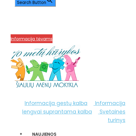
Search Button
info@menum.lt
+370 636 60602 sutartys,
mokinių klausimai
+370 664 56045 sekretoriatas
Korupcijos prevencija
Informacija tėvams
Informacija gestų kalba
Informacija
lengvai suprantama kalba
Svetainės
turinys
NAUJIENOS