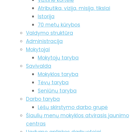
Vizitinė kortelė
Atributika, vizija, misija, tikslai
Istorija
70 metų kūrybos
Valdymo struktūra
Administracija
Mokytojai
Mokytojų taryba
Savivalda
Mokyklos taryba
Tėvų taryba
Seniūnų taryba
Darbo taryba
Lėšų skirstymo darbo grupė
Šiaulių menų mokyklos atvirasis jaunimo
centras