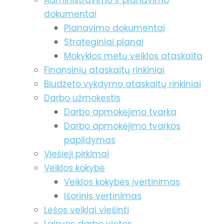
Administravimo ir planavimo
dokumentai
Planavimo dokumentai
Strateginiai planai
Mokyklos metų veiklos ataskaita
Finansinių ataskaitų rinkiniai
Biudžeto vykdymo ataskaitų rinkiniai
Darbo užmokestis
Darbo apmokėjimo tvarka
Darbo apmokėjimo tvarkos
papildymas
Viešieji pirkimai
Veiklos kokybė
Veiklos kokybės įvertinimas
Išorinis vertinimas
Lėšos veiklai viešinti