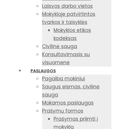
Laisvos darbo vietos
Mokykloje patvirtintos
tvarkos ir taisyklės
Mokyklos etikos
kodeksas
Civilinė sauga
Konsultavimasis su
visuomene
PASLAUGOS
Pagalba mokiniui
Saugus eismas, civilinė
sauga
Mokamos paslaugos
Prašymų formos
Prašymas priimti į
mokyklą