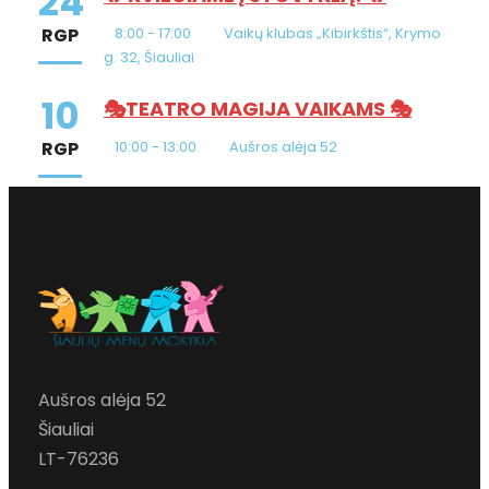
24
RGP
8:00 - 17:00
Vaikų klubas „Kibirkštis“, Krymo
g. 32, Šiauliai
10
🎭TEATRO MAGIJA VAIKAMS 🎭
RGP
10:00 - 13:00
Aušros alėja 52
Aušros alėja 52
Šiauliai
LT-76236