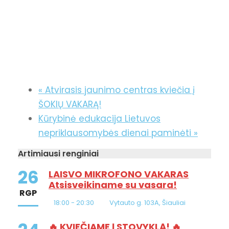
«
Atvirasis jaunimo centras kviečia į
ŠOKIŲ VAKARĄ!
Kūrybinė edukacija Lietuvos
nepriklausomybės dienai paminėti
»
Artimiausi renginiai
26
LAISVO MIKROFONO VAKARAS
Atsisveikiname su vasara!
RGP
18:00 - 20:30
Vytauto g. 103A, Šiauliai
🔥 KVIEČIAME Į STOVYKLĄ! 🔥