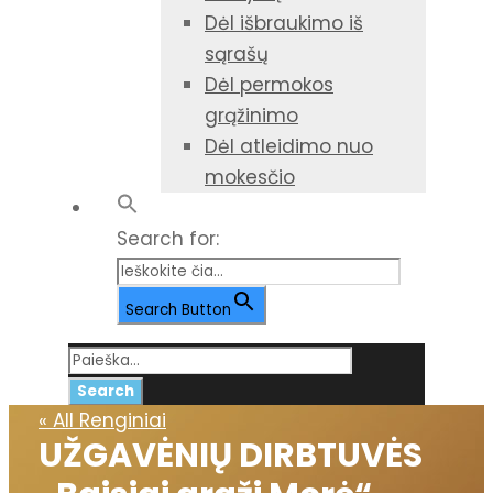
Dėl išbraukimo iš
sąrašų
Dėl permokos
grąžinimo
Dėl atleidimo nuo
mokesčio
Search for:
Search Button
« All Renginiai
UŽGAVĖNIŲ DIRBTUVĖS