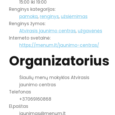
15:00 iki 19:00
Renginys kategorijos:
pamoka
,
renginys
,
užsiėmimas
Renginys žymos:
Atvirasis jaunimo centras
,
užgavėnės
Interneto svetainė:
https://menum.lt/jaunimo-centras/
Organizatorius
Šiaulių menų mokyklos Atvirasis
jaunimo centras
Telefonas
+37069160868
El.paštas
jaunimas@menum.lt