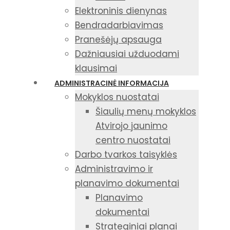
Elektroninis dienynas
Bendradarbiavimas
Pranešėjų apsauga
Dažniausiai užduodami
klausimai
ADMINISTRACINĖ INFORMACIJA
Mokyklos nuostatai
Šiaulių menų mokyklos
Atvirojo jaunimo
centro nuostatai
Darbo tvarkos taisyklės
Administravimo ir
planavimo dokumentai
Planavimo
dokumentai
Strateginiai planai