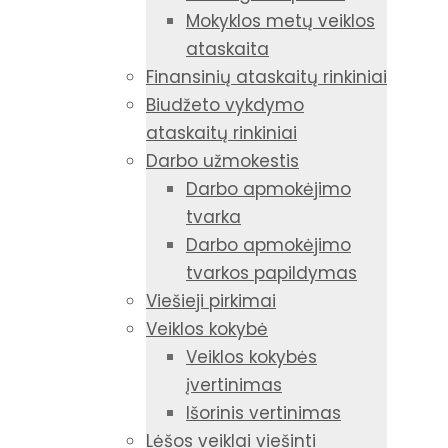
Mokyklos metų veiklos
ataskaita
Finansinių ataskaitų rinkiniai
Biudžeto vykdymo
ataskaitų rinkiniai
Darbo užmokestis
Darbo apmokėjimo
tvarka
Darbo apmokėjimo
tvarkos papildymas
Viešieji pirkimai
Veiklos kokybė
Veiklos kokybės
įvertinimas
Išorinis vertinimas
Lėšos veiklai viešinti