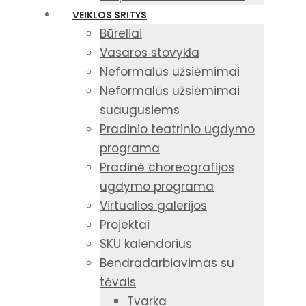
VEIKLOS SRITYS
Būreliai
Vasaros stovykla
Neformalūs užsiėmimai
Neformalūs užsiėmimai
suaugusiems
Pradinio teatrinio ugdymo
programa
Pradinė choreografijos
ugdymo programa
Virtualios galerijos
Projektai
SKU kalendorius
Bendradarbiavimas su
tėvais
Tvarka