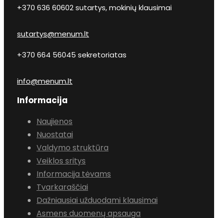
+370 636 60602 sutartys, mokinių klausimai
sutartys@menum.lt
+370 664 56045 sekretoriatas
info@menum.lt
Informacija
Naujienos
Nuostatai
Valdymo struktūra
Veiklos sritys
Informacija tėvams
Tvarkaraščiai
Dažniausiai užduodami klausimai
Asmens duomenų apsauga