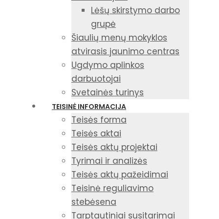
Lėšų skirstymo darbo
grupė
Šiaulių menų mokyklos
atvirasis jaunimo centras
Ugdymo aplinkos
darbuotojai
Svetainės turinys
TEISINĖ INFORMACIJA
Teisės forma
Teisės aktai
Teisės aktų projektai
Tyrimai ir analizės
Teisės aktų pažeidimai
Teisinė reguliavimo
stebėsena
Tarptautiniai susitarimai