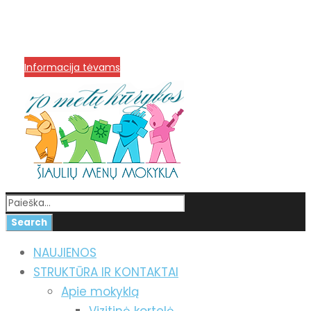
info@menum.lt
+370 636 60602 sutartys,
mokinių klausimai
+370 664 56045 sekretoriatas
Korupcijos prevencija
Informacija tėvams
NAUJIENOS
STRUKTŪRA IR KONTAKTAI
Apie mokyklą