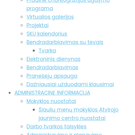
Pradinė choreografijos ugdymo
programa
Virtualios galerijos
Projektai
SKU kalendorius
Bendradarbiavimas su tėvais
Tvarka
Elektroninis dienynas
Bendradarbiavimas
Pranešėjų apsauga
Dažniausiai užduodami klausimai
ADMINISTRACINĖ INFORMACIJA
Mokyklos nuostatai
Šiaulių menų mokyklos Atvirojo
jaunimo centro nuostatai
Darbo tvarkos taisyklės