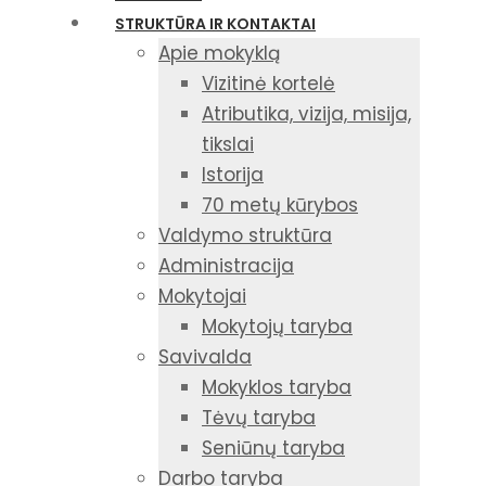
STRUKTŪRA IR KONTAKTAI
Apie mokyklą
Vizitinė kortelė
Atributika, vizija, misija,
tikslai
Istorija
70 metų kūrybos
Valdymo struktūra
Administracija
Mokytojai
Mokytojų taryba
Savivalda
Mokyklos taryba
Tėvų taryba
Seniūnų taryba
Darbo taryba