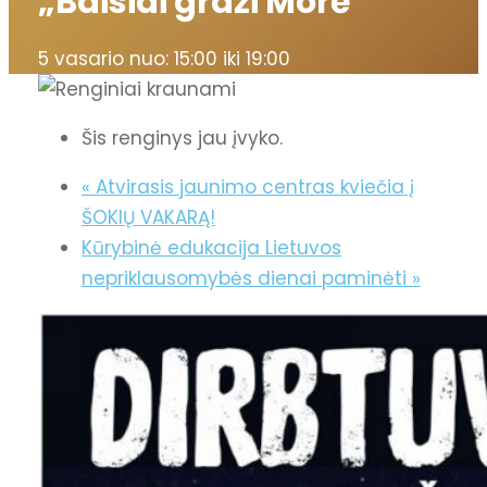
„Baisiai graži Morė“
5 vasario nuo: 15:00
iki
19:00
Šis renginys jau įvyko.
«
Atvirasis jaunimo centras kviečia į
ŠOKIŲ VAKARĄ!
Kūrybinė edukacija Lietuvos
nepriklausomybės dienai paminėti
»