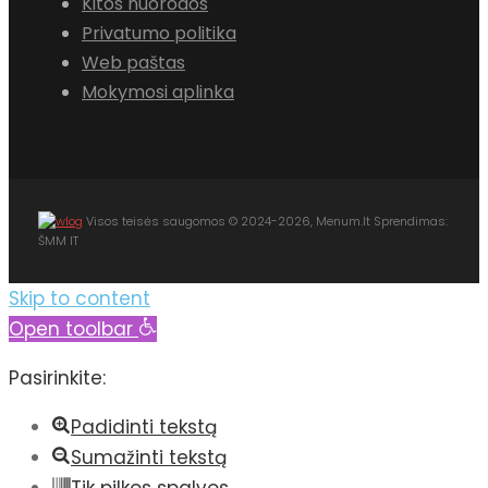
Kitos nuorodos
Privatumo politika
Web paštas
Mokymosi aplinka
Visos teisės saugomos © 2024-2026, Menum.lt Sprendimas:
ŠMM IT
Skip to content
Open toolbar
Pasirinkite:
Padidinti tekstą
Sumažinti tekstą
Tik pilkos spalvos