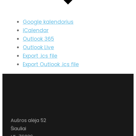
Google kalendorius
iCalendar
Outlook 365
Outlook Live
Export .ics file
Export Outlook .ics file
Aušros alėja 52
Šiauliai