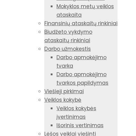
Mokyklos metų veiklos
ataskaita
Finansinių ataskaitų rinkiniai
Biudžeto vykdymo
ataskaitų rinkiniai
Darbo užmokestis
Darbo apmokėjimo
tvarka
Darbo apmokėjimo
tvarkos papildymas
Viešieji pirkimai
Veiklos kokybė
Veiklos kokybės
įvertinimas
Išorinis vertinimas
Lėšos veiklai viešinti