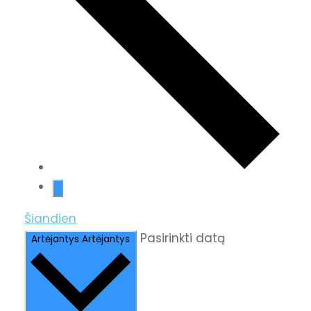
Šiandien
Pasirinkti datą
Artėjantys
Artėjantys