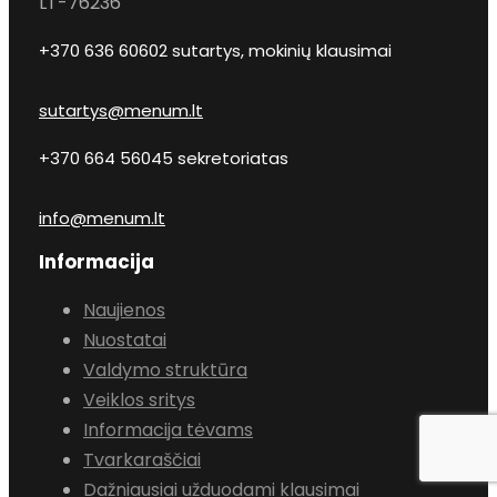
LT-76236
+370 636 60602 sutartys, mokinių klausimai
sutartys@menum.lt
+370 664 56045 sekretoriatas
info@menum.lt
Informacija
Naujienos
Nuostatai
Valdymo struktūra
Veiklos sritys
Informacija tėvams
Tvarkaraščiai
Dažniausiai užduodami klausimai