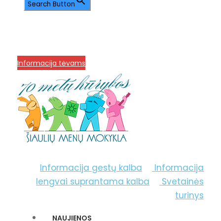
Search Button
info@menum.lt
+370 636 60602 sutartys,
mokinių klausimai
+370 664 56045 sekretoriatas
Korupcijos prevencija
Informacija tėvams
Informacija gestų kalba
Informacija
lengvai suprantama kalba
Svetainės
turinys
NAUJIENOS