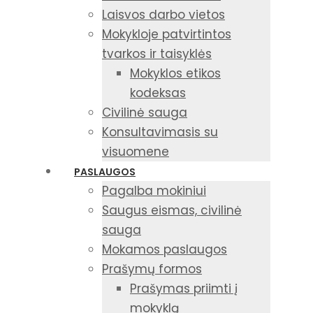
Laisvos darbo vietos
Mokykloje patvirtintos
tvarkos ir taisyklės
Mokyklos etikos
kodeksas
Civilinė sauga
Konsultavimasis su
visuomene
PASLAUGOS
Pagalba mokiniui
Saugus eismas, civilinė
sauga
Mokamos paslaugos
Prašymų formos
Prašymas priimti į
mokyklą