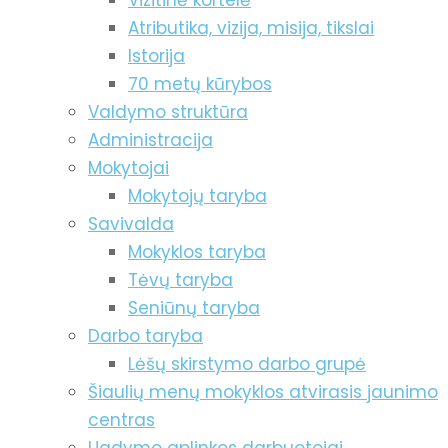
Vizitinė kortelė
Atributika, vizija, misija, tikslai
Istorija
70 metų kūrybos
Valdymo struktūra
Administracija
Mokytojai
Mokytojų taryba
Savivalda
Mokyklos taryba
Tėvų taryba
Seniūnų taryba
Darbo taryba
Lėšų skirstymo darbo grupė
Šiaulių menų mokyklos atvirasis jaunimo
centras