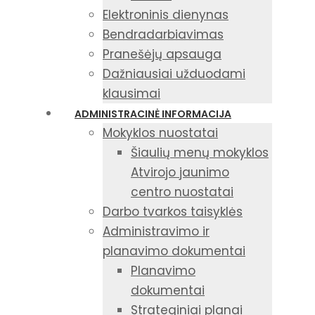
Elektroninis dienynas
Bendradarbiavimas
Pranešėjų apsauga
Dažniausiai užduodami
klausimai
ADMINISTRACINĖ INFORMACIJA
Mokyklos nuostatai
Šiaulių menų mokyklos
Atvirojo jaunimo
centro nuostatai
Darbo tvarkos taisyklės
Administravimo ir
planavimo dokumentai
Planavimo
dokumentai
Strateginiai planai