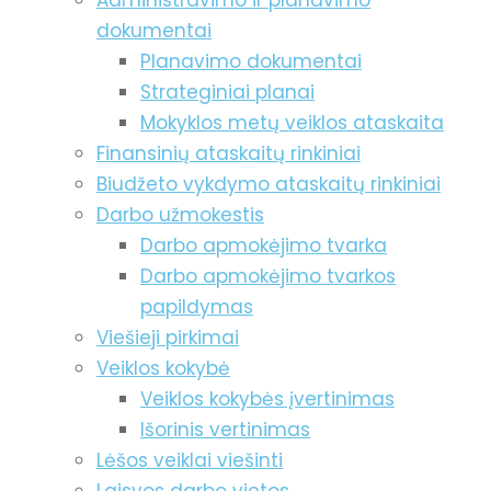
Administravimo ir planavimo
dokumentai
Planavimo dokumentai
Strateginiai planai
Mokyklos metų veiklos ataskaita
Finansinių ataskaitų rinkiniai
Biudžeto vykdymo ataskaitų rinkiniai
Darbo užmokestis
Darbo apmokėjimo tvarka
Darbo apmokėjimo tvarkos
papildymas
Viešieji pirkimai
Veiklos kokybė
Veiklos kokybės įvertinimas
Išorinis vertinimas
Lėšos veiklai viešinti