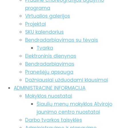
Pradinė choreografijos ugdymo
programa
Virtualios galerijos
Projektai
SKU kalendorius
Bendradarbiavimas su tėvais
Tvarka
Elektroninis dienynas
Bendradarbiavimas
Pranešėjų apsauga
Dažniausiai užduodami klausimai
ADMINISTRACINĖ INFORMACIJA
Mokyklos nuostatai
Šiaulių menų mokyklos Atvirojo
jaunimo centro nuostatai
Darbo tvarkos taisyklės