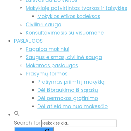
Laisvos darbo vietos
Mokykloje patvirtintos tvarkos ir taisyklės
Mokyklos etikos kodeksas
Civilinė sauga
Konsultavimasis su visuomene
PASLAUGOS
Pagalba mokiniui
Saugus eismas, civilinė sauga
Mokamos paslaugos
Prašymų formos
Prašymas priimti į mokyklą
Dėl išbraukimo iš sąrašų
Dėl permokos grąžinimo
Dėl atleidimo nuo mokesčio
Search for: