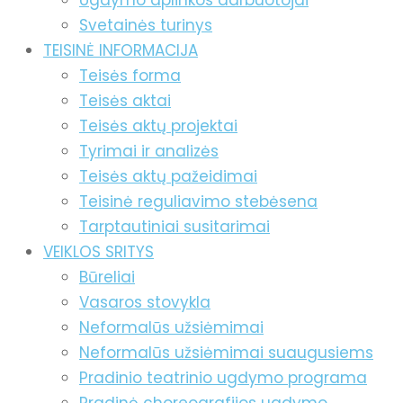
Ugdymo aplinkos darbuotojai
Svetainės turinys
TEISINĖ INFORMACIJA
Teisės forma
Teisės aktai
Teisės aktų projektai
Tyrimai ir analizės
Teisės aktų pažeidimai
Teisinė reguliavimo stebėsena
Tarptautiniai susitarimai
VEIKLOS SRITYS
Būreliai
Vasaros stovykla
Neformalūs užsiėmimai
Neformalūs užsiėmimai suaugusiems
Pradinio teatrinio ugdymo programa