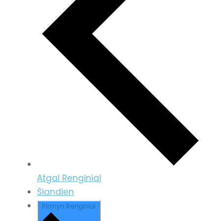
Atgal
Renginiai
Šiandien
Pirmyn
Renginiai