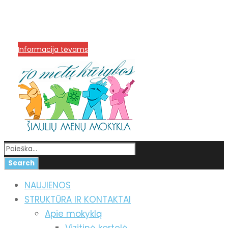
info@menum.lt
+370 636 60602 sutartys,
mokinių klausimai
+370 664 56045 sekretoriatas
Korupcijos prevencija
Informacija tėvams
NAUJIENOS
STRUKTŪRA IR KONTAKTAI
Apie mokyklą