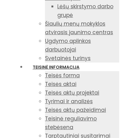
Lėšų skirstymo darbo
grupė
Šiaulių menų mokyklos
atvirasis jaunimo centras
Ugdymo aplinkos
darbuotojai
Svetainės turinys
TEISINĖ INFORMACIJA
Teisės forma
Teisės aktai
Teisės aktų projektai
Tyrimai ir analizės
Teisės aktų pažeidimai
Teisinė reguliavimo
stebėsena
Tarptautiniai susitarimai