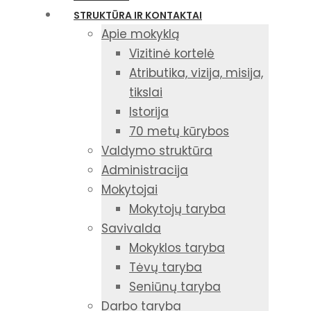
STRUKTŪRA IR KONTAKTAI
Apie mokyklą
Vizitinė kortelė
Atributika, vizija, misija,
tikslai
Istorija
70 metų kūrybos
Valdymo struktūra
Administracija
Mokytojai
Mokytojų taryba
Savivalda
Mokyklos taryba
Tėvų taryba
Seniūnų taryba
Darbo taryba