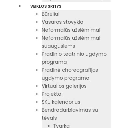
VEIKLOS SRITYS
Būreliai
Vasaros stovykla
Neformalūs užsiėmimai
Neformalūs užsiėmimai
suaugusiems
Pradinio teatrinio ugdymo
programa
Pradinė choreografijos
ugdymo programa
Virtualios galerijos
Projektai
SKU kalendorius
Bendradarbiavimas su
tėvais
Tvarka