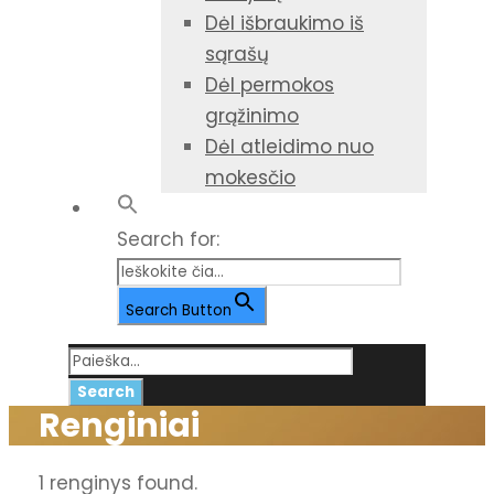
Dėl išbraukimo iš
sąrašų
Dėl permokos
grąžinimo
Dėl atleidimo nuo
mokesčio
Search for:
Search Button
Renginiai
1 renginys found.