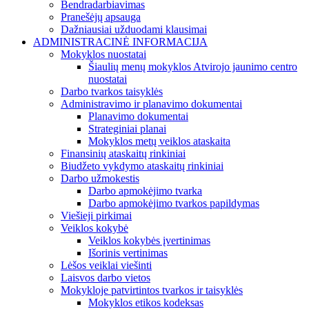
Bendradarbiavimas
Pranešėjų apsauga
Dažniausiai užduodami klausimai
ADMINISTRACINĖ INFORMACIJA
Mokyklos nuostatai
Šiaulių menų mokyklos Atvirojo jaunimo centro
nuostatai
Darbo tvarkos taisyklės
Administravimo ir planavimo dokumentai
Planavimo dokumentai
Strateginiai planai
Mokyklos metų veiklos ataskaita
Finansinių ataskaitų rinkiniai
Biudžeto vykdymo ataskaitų rinkiniai
Darbo užmokestis
Darbo apmokėjimo tvarka
Darbo apmokėjimo tvarkos papildymas
Viešieji pirkimai
Veiklos kokybė
Veiklos kokybės įvertinimas
Išorinis vertinimas
Lėšos veiklai viešinti
Laisvos darbo vietos
Mokykloje patvirtintos tvarkos ir taisyklės
Mokyklos etikos kodeksas