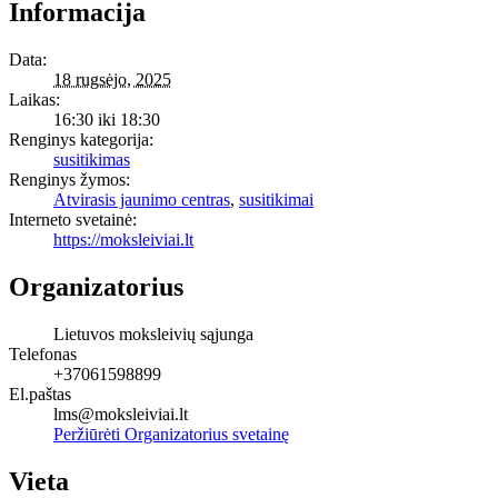
Informacija
Data:
18 rugsėjo, 2025
Laikas:
16:30 iki 18:30
Renginys kategorija:
susitikimas
Renginys žymos:
Atvirasis jaunimo centras
,
susitikimai
Interneto svetainė:
https://moksleiviai.lt
Organizatorius
Lietuvos moksleivių sąjunga
Telefonas
+37061598899
El.paštas
lms@moksleiviai.lt
Peržiūrėti Organizatorius svetainę
Vieta