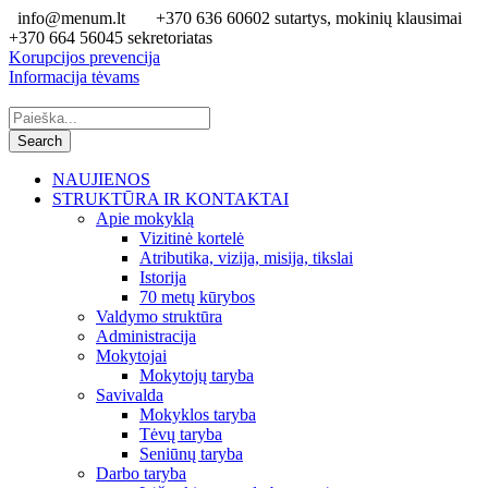
info@menum.lt
+370 636 60602 sutartys, mokinių klausimai
+370 664 56045 sekretoriatas
Korupcijos prevencija
Informacija tėvams
NAUJIENOS
STRUKTŪRA IR KONTAKTAI
Apie mokyklą
Vizitinė kortelė
Atributika, vizija, misija, tikslai
Istorija
70 metų kūrybos
Valdymo struktūra
Administracija
Mokytojai
Mokytojų taryba
Savivalda
Mokyklos taryba
Tėvų taryba
Seniūnų taryba
Darbo taryba