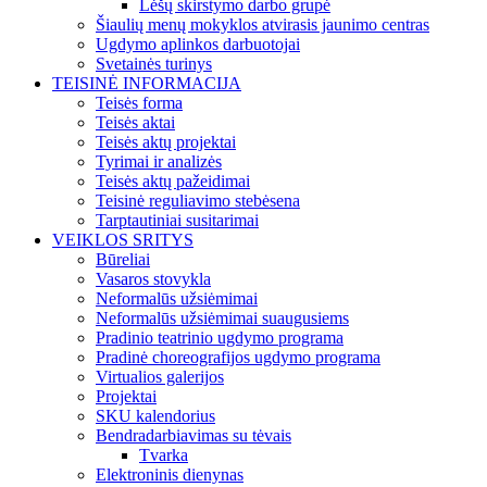
Lėšų skirstymo darbo grupė
Šiaulių menų mokyklos atvirasis jaunimo centras
Ugdymo aplinkos darbuotojai
Svetainės turinys
TEISINĖ INFORMACIJA
Teisės forma
Teisės aktai
Teisės aktų projektai
Tyrimai ir analizės
Teisės aktų pažeidimai
Teisinė reguliavimo stebėsena
Tarptautiniai susitarimai
VEIKLOS SRITYS
Būreliai
Vasaros stovykla
Neformalūs užsiėmimai
Neformalūs užsiėmimai suaugusiems
Pradinio teatrinio ugdymo programa
Pradinė choreografijos ugdymo programa
Virtualios galerijos
Projektai
SKU kalendorius
Bendradarbiavimas su tėvais
Tvarka
Elektroninis dienynas