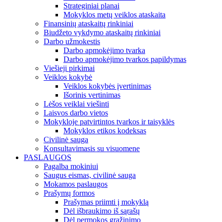
Strateginiai planai
Mokyklos metų veiklos ataskaita
Finansinių ataskaitų rinkiniai
Biudžeto vykdymo ataskaitų rinkiniai
Darbo užmokestis
Darbo apmokėjimo tvarka
Darbo apmokėjimo tvarkos papildymas
Viešieji pirkimai
Veiklos kokybė
Veiklos kokybės įvertinimas
Išorinis vertinimas
Lėšos veiklai viešinti
Laisvos darbo vietos
Mokykloje patvirtintos tvarkos ir taisyklės
Mokyklos etikos kodeksas
Civilinė sauga
Konsultavimasis su visuomene
PASLAUGOS
Pagalba mokiniui
Saugus eismas, civilinė sauga
Mokamos paslaugos
Prašymų formos
Prašymas priimti į mokyklą
Dėl išbraukimo iš sąrašų
Dėl permokos grąžinimo