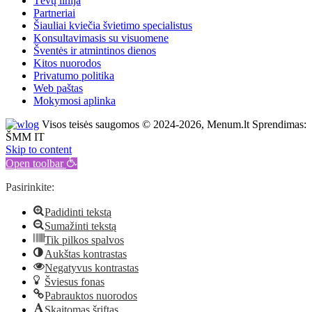
Tėvų linija
Partneriai
Šiauliai kviečia švietimo specialistus
Konsultavimasis su visuomene
Šventės ir atmintinos dienos
Kitos nuorodos
Privatumo politika
Web paštas
Mokymosi aplinka
Visos teisės saugomos © 2024-2026, Menum.lt Sprendimas:
ŠMM IT
Skip to content
Open toolbar
Pasirinkite:
Padidinti tekstą
Sumažinti tekstą
Tik pilkos spalvos
Aukštas kontrastas
Negatyvus kontrastas
Šviesus fonas
Pabrauktos nuorodos
Skaitomas šriftas