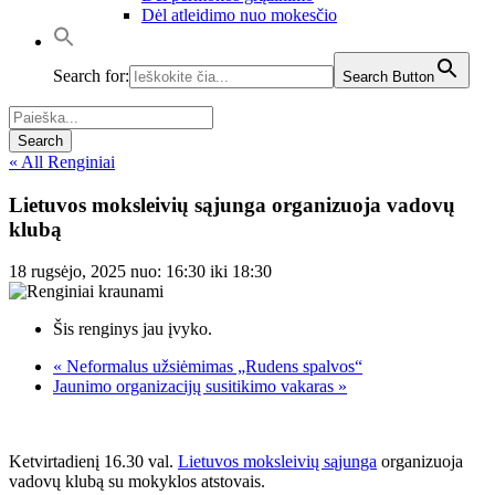
Dėl atleidimo nuo mokesčio
Search for:
Search Button
« All Renginiai
Lietuvos moksleivių sąjunga organizuoja vadovų
klubą
18 rugsėjo, 2025 nuo: 16:30
iki
18:30
Šis renginys jau įvyko.
«
Neformalus užsiėmimas „Rudens spalvos“
Jaunimo organizacijų susitikimo vakaras
»
Ketvirtadienį 16.30 val.
Lietuvos moksleivių sąjunga
organizuoja
vadovų klubą su mokyklos atstovais.