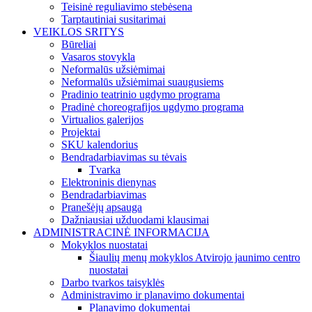
Teisinė reguliavimo stebėsena
Tarptautiniai susitarimai
VEIKLOS SRITYS
Būreliai
Vasaros stovykla
Neformalūs užsiėmimai
Neformalūs užsiėmimai suaugusiems
Pradinio teatrinio ugdymo programa
Pradinė choreografijos ugdymo programa
Virtualios galerijos
Projektai
SKU kalendorius
Bendradarbiavimas su tėvais
Tvarka
Elektroninis dienynas
Bendradarbiavimas
Pranešėjų apsauga
Dažniausiai užduodami klausimai
ADMINISTRACINĖ INFORMACIJA
Mokyklos nuostatai
Šiaulių menų mokyklos Atvirojo jaunimo centro
nuostatai
Darbo tvarkos taisyklės
Administravimo ir planavimo dokumentai
Planavimo dokumentai