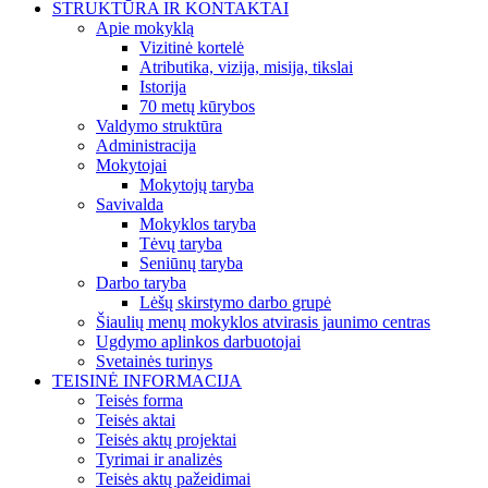
STRUKTŪRA IR KONTAKTAI
Apie mokyklą
Vizitinė kortelė
Atributika, vizija, misija, tikslai
Istorija
70 metų kūrybos
Valdymo struktūra
Administracija
Mokytojai
Mokytojų taryba
Savivalda
Mokyklos taryba
Tėvų taryba
Seniūnų taryba
Darbo taryba
Lėšų skirstymo darbo grupė
Šiaulių menų mokyklos atvirasis jaunimo centras
Ugdymo aplinkos darbuotojai
Svetainės turinys
TEISINĖ INFORMACIJA
Teisės forma
Teisės aktai
Teisės aktų projektai
Tyrimai ir analizės
Teisės aktų pažeidimai