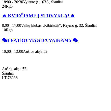
18:00 - 20:30
Vytauto g. 103A, Šiauliai
24
Rgp
🔥 KVIEČIAME Į STOVYKLĄ! 🔥
8:00 - 17:00
Vaikų klubas „Kibirkštis“, Krymo g. 32, Šiauliai
10
Rgp
🎭TEATRO MAGIJA VAIKAMS 🎭
10:00 - 13:00
Aušros alėja 52
Aušros alėja 52
Šiauliai
LT-76236
+370 636 60602 sutartys, mokinių klausimai
sutartys@menum.lt
+370 664 56045 sekretoriatas