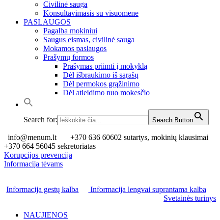
Civilinė sauga
Konsultavimasis su visuomene
PASLAUGOS
Pagalba mokiniui
Saugus eismas, civilinė sauga
Mokamos paslaugos
Prašymų formos
Prašymas priimti į mokyklą
Dėl išbraukimo iš sąrašų
Dėl permokos grąžinimo
Dėl atleidimo nuo mokesčio
Search for:
Search Button
info@menum.lt
+370 636 60602 sutartys, mokinių klausimai
+370 664 56045 sekretoriatas
Korupcijos prevencija
Informacija tėvams
Informacija gestų kalba
Informacija lengvai suprantama kalba
Svetainės turinys
NAUJIENOS