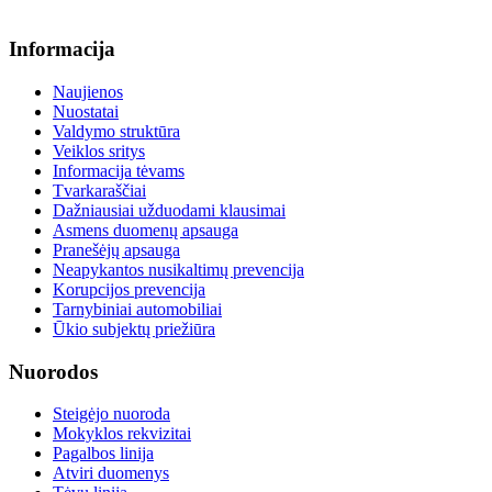
info@menum.lt
Informacija
Naujienos
Nuostatai
Valdymo struktūra
Veiklos sritys
Informacija tėvams
Tvarkaraščiai
Dažniausiai užduodami klausimai
Asmens duomenų apsauga
Pranešėjų apsauga
Neapykantos nusikaltimų prevencija
Korupcijos prevencija
Tarnybiniai automobiliai
Ūkio subjektų priežiūra
Nuorodos
Steigėjo nuoroda
Mokyklos rekvizitai
Pagalbos linija
Atviri duomenys