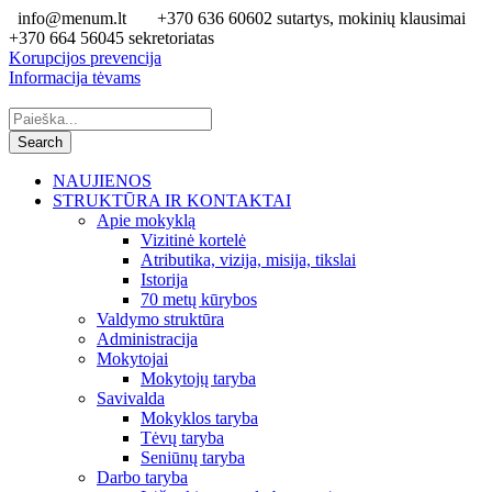
info@menum.lt
+370 636 60602 sutartys, mokinių klausimai
+370 664 56045 sekretoriatas
Korupcijos prevencija
Informacija tėvams
NAUJIENOS
STRUKTŪRA IR KONTAKTAI
Apie mokyklą
Vizitinė kortelė
Atributika, vizija, misija, tikslai
Istorija
70 metų kūrybos
Valdymo struktūra
Administracija
Mokytojai
Mokytojų taryba
Savivalda
Mokyklos taryba
Tėvų taryba
Seniūnų taryba
Darbo taryba