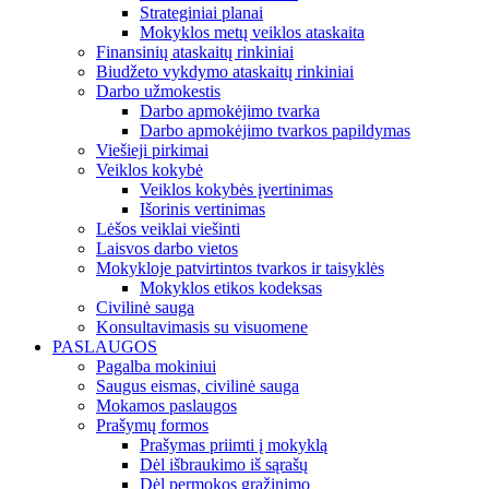
Strateginiai planai
Mokyklos metų veiklos ataskaita
Finansinių ataskaitų rinkiniai
Biudžeto vykdymo ataskaitų rinkiniai
Darbo užmokestis
Darbo apmokėjimo tvarka
Darbo apmokėjimo tvarkos papildymas
Viešieji pirkimai
Veiklos kokybė
Veiklos kokybės įvertinimas
Išorinis vertinimas
Lėšos veiklai viešinti
Laisvos darbo vietos
Mokykloje patvirtintos tvarkos ir taisyklės
Mokyklos etikos kodeksas
Civilinė sauga
Konsultavimasis su visuomene
PASLAUGOS
Pagalba mokiniui
Saugus eismas, civilinė sauga
Mokamos paslaugos
Prašymų formos
Prašymas priimti į mokyklą
Dėl išbraukimo iš sąrašų
Dėl permokos grąžinimo