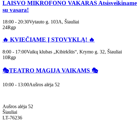
LAISVO MIKROFONO VAKARAS Atsisveikiname
su vasara!
18:00 - 20:30
Vytauto g. 103A, Šiauliai
24
Rgp
🔥 KVIEČIAME Į STOVYKLĄ! 🔥
8:00 - 17:00
Vaikų klubas „Kibirkštis“, Krymo g. 32, Šiauliai
10
Rgp
🎭TEATRO MAGIJA VAIKAMS 🎭
10:00 - 13:00
Aušros alėja 52
Aušros alėja 52
Šiauliai
LT-76236
+370 636 60602 sutartys, mokinių klausimai
sutartys@menum.lt