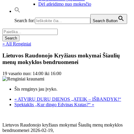
Dėl atleidimo nuo mokesčio
Search for:
Search Button
« All Renginiai
Lietuvos Raudonojo Kryžiaus mokymai Šiaulių
menų mokyklos bendruomenei
19 vasario nuo: 14:00
iki
16:00
Šis renginys jau įvyko.
«
ATVIRŲ DURŲ DIENOS „ATEIK – IŠBANDYK!“
Spektaklis „Kur dingo Edvinas Kratas?“
»
Lietuvos Raudonojo kryžiaus mokymai Šiaulių menų mokyklos
bendruomenei 2026-02-19,