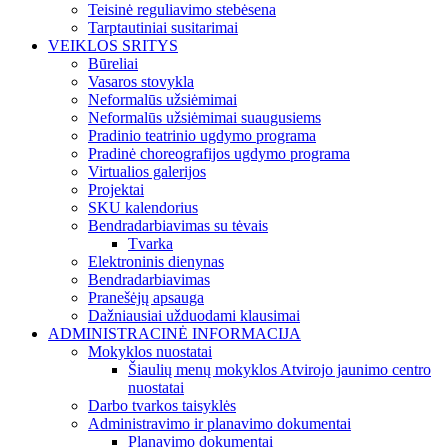
Teisinė reguliavimo stebėsena
Tarptautiniai susitarimai
VEIKLOS SRITYS
Būreliai
Vasaros stovykla
Neformalūs užsiėmimai
Neformalūs užsiėmimai suaugusiems
Pradinio teatrinio ugdymo programa
Pradinė choreografijos ugdymo programa
Virtualios galerijos
Projektai
SKU kalendorius
Bendradarbiavimas su tėvais
Tvarka
Elektroninis dienynas
Bendradarbiavimas
Pranešėjų apsauga
Dažniausiai užduodami klausimai
ADMINISTRACINĖ INFORMACIJA
Mokyklos nuostatai
Šiaulių menų mokyklos Atvirojo jaunimo centro
nuostatai
Darbo tvarkos taisyklės
Administravimo ir planavimo dokumentai
Planavimo dokumentai