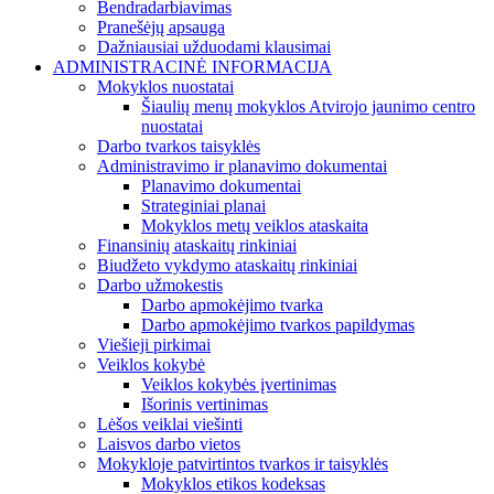
Bendradarbiavimas
Pranešėjų apsauga
Dažniausiai užduodami klausimai
ADMINISTRACINĖ INFORMACIJA
Mokyklos nuostatai
Šiaulių menų mokyklos Atvirojo jaunimo centro
nuostatai
Darbo tvarkos taisyklės
Administravimo ir planavimo dokumentai
Planavimo dokumentai
Strateginiai planai
Mokyklos metų veiklos ataskaita
Finansinių ataskaitų rinkiniai
Biudžeto vykdymo ataskaitų rinkiniai
Darbo užmokestis
Darbo apmokėjimo tvarka
Darbo apmokėjimo tvarkos papildymas
Viešieji pirkimai
Veiklos kokybė
Veiklos kokybės įvertinimas
Išorinis vertinimas
Lėšos veiklai viešinti
Laisvos darbo vietos
Mokykloje patvirtintos tvarkos ir taisyklės
Mokyklos etikos kodeksas