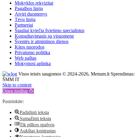
Mokyklos rekvizitai
Pagalbos linija
Atviri duomenys
Tėvų linija
Partneriai
Šiauliai kviečia švietimo specialistus
Konsultavimasis su visuomene
Šventės ir atmintinos dienos
Kitos nuorodos
Privatumo politika
Web paštas
Mokymosi aplinka
Visos teisės saugomos © 2024-2026, Menum.lt Sprendimas:
ŠMM IT
Skip to content
Open toolbar
Pasirinkite:
Padidinti tekstą
Sumažinti tekstą
Tik pilkos spalvos
Aukštas kontrastas
Negatyvus kontrastas