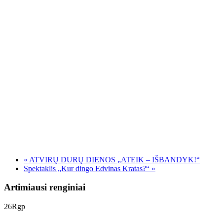
«
ATVIRŲ DURŲ DIENOS „ATEIK – IŠBANDYK!“
Spektaklis „Kur dingo Edvinas Kratas?“
»
Artimiausi renginiai
26
Rgp