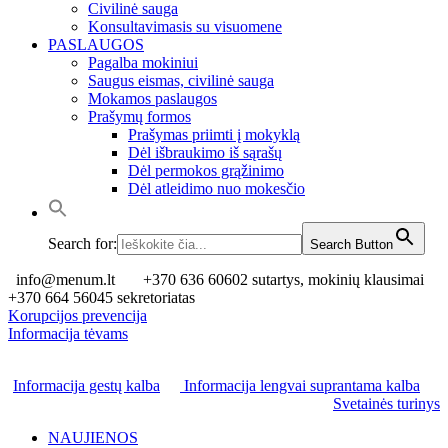
Civilinė sauga
Konsultavimasis su visuomene
PASLAUGOS
Pagalba mokiniui
Saugus eismas, civilinė sauga
Mokamos paslaugos
Prašymų formos
Prašymas priimti į mokyklą
Dėl išbraukimo iš sąrašų
Dėl permokos grąžinimo
Dėl atleidimo nuo mokesčio
Search for:
Search Button
info@menum.lt
+370 636 60602 sutartys, mokinių klausimai
+370 664 56045 sekretoriatas
Korupcijos prevencija
Informacija tėvams
Informacija gestų kalba
Informacija lengvai suprantama kalba
Svetainės turinys
NAUJIENOS