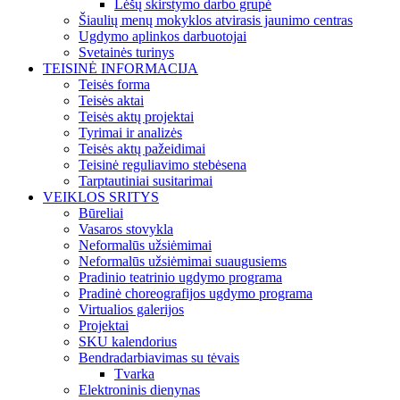
Lėšų skirstymo darbo grupė
Šiaulių menų mokyklos atvirasis jaunimo centras
Ugdymo aplinkos darbuotojai
Svetainės turinys
TEISINĖ INFORMACIJA
Teisės forma
Teisės aktai
Teisės aktų projektai
Tyrimai ir analizės
Teisės aktų pažeidimai
Teisinė reguliavimo stebėsena
Tarptautiniai susitarimai
VEIKLOS SRITYS
Būreliai
Vasaros stovykla
Neformalūs užsiėmimai
Neformalūs užsiėmimai suaugusiems
Pradinio teatrinio ugdymo programa
Pradinė choreografijos ugdymo programa
Virtualios galerijos
Projektai
SKU kalendorius
Bendradarbiavimas su tėvais
Tvarka
Elektroninis dienynas