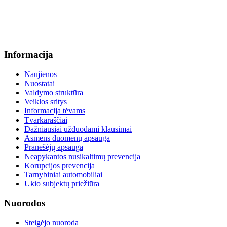
+370 664 56045 sekretoriatas
info@menum.lt
Informacija
Naujienos
Nuostatai
Valdymo struktūra
Veiklos sritys
Informacija tėvams
Tvarkaraščiai
Dažniausiai užduodami klausimai
Asmens duomenų apsauga
Pranešėjų apsauga
Neapykantos nusikaltimų prevencija
Korupcijos prevencija
Tarnybiniai automobiliai
Ūkio subjektų priežiūra
Nuorodos
Steigėjo nuoroda