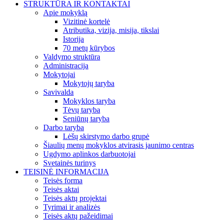
STRUKTŪRA IR KONTAKTAI
Apie mokyklą
Vizitinė kortelė
Atributika, vizija, misija, tikslai
Istorija
70 metų kūrybos
Valdymo struktūra
Administracija
Mokytojai
Mokytojų taryba
Savivalda
Mokyklos taryba
Tėvų taryba
Seniūnų taryba
Darbo taryba
Lėšų skirstymo darbo grupė
Šiaulių menų mokyklos atvirasis jaunimo centras
Ugdymo aplinkos darbuotojai
Svetainės turinys
TEISINĖ INFORMACIJA
Teisės forma
Teisės aktai
Teisės aktų projektai
Tyrimai ir analizės
Teisės aktų pažeidimai