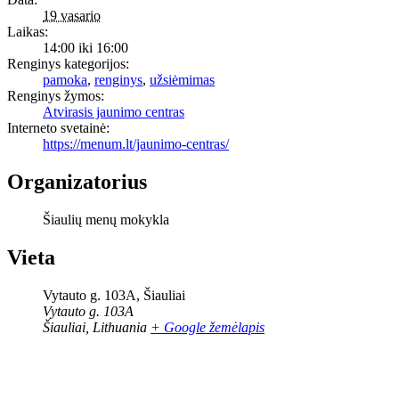
19 vasario
Laikas:
14:00 iki 16:00
Renginys kategorijos:
pamoka
,
renginys
,
užsiėmimas
Renginys žymos:
Atvirasis jaunimo centras
Interneto svetainė:
https://menum.lt/jaunimo-centras/
Organizatorius
Šiaulių menų mokykla
Vieta
Vytauto g. 103A, Šiauliai
Vytauto g. 103A
Šiauliai
,
Lithuania
+ Google žemėlapis