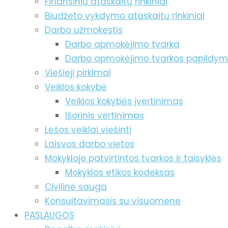
Finansinių ataskaitų rinkiniai
Biudžeto vykdymo ataskaitų rinkiniai
Darbo užmokestis
Darbo apmokėjimo tvarka
Darbo apmokėjimo tvarkos papildy
Viešieji pirkimai
Veiklos kokybė
Veiklos kokybės įvertinimas
Išorinis vertinimas
Lėšos veiklai viešinti
Laisvos darbo vietos
Mokykloje patvirtintos tvarkos ir taisyklės
Mokyklos etikos kodeksas
Civilinė sauga
Konsultavimasis su visuomene
PASLAUGOS