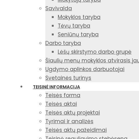
Savivalda
Mokyklos taryba
Tėvų taryba
Seniūnų taryba
Darbo taryba
Lėšų skirstymo darbo grupė
Šiaulių menų mokyklos atvirasis j
Ugdymo aplinkos darbuotojai
Svetainės turinys
TEISINĖ INFORMACIJA
Teisės forma
Teisės aktai
Teisės aktų projektai
Tyrimai ir analizės
Teisės aktų pažeidimai
Teisinė reguliavimo stebėsena