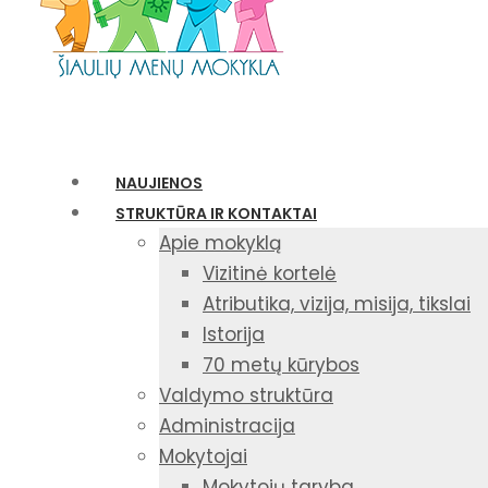
NAUJIENOS
STRUKTŪRA IR KONTAKTAI
Apie mokyklą
Vizitinė kortelė
Atributika, vizija, misija, tikslai
Istorija
70 metų kūrybos
Valdymo struktūra
Administracija
Mokytojai
Mokytojų taryba