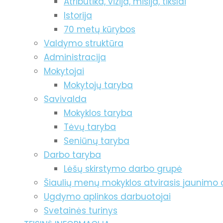
Atributika, vizija, misija, tikslai
Istorija
70 metų kūrybos
Valdymo struktūra
Administracija
Mokytojai
Mokytojų taryba
Savivalda
Mokyklos taryba
Tėvų taryba
Seniūnų taryba
Darbo taryba
Lėšų skirstymo darbo grupė
Šiaulių menų mokyklos atvirasis jaunimo 
Ugdymo aplinkos darbuotojai
Svetainės turinys