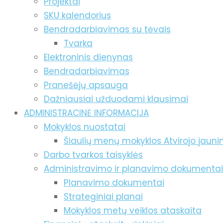
Projektai
SKU kalendorius
Bendradarbiavimas su tėvais
Tvarka
Elektroninis dienynas
Bendradarbiavimas
Pranešėjų apsauga
Dažniausiai užduodami klausimai
ADMINISTRACINĖ INFORMACIJA
Mokyklos nuostatai
Šiaulių menų mokyklos Atvirojo jaun
Darbo tvarkos taisyklės
Administravimo ir planavimo dokumentai
Planavimo dokumentai
Strateginiai planai
Mokyklos metų veiklos ataskaita