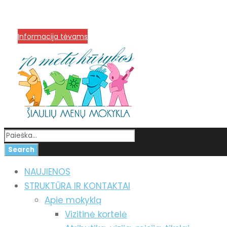
info@menum.lt
+370 636 60602 sutartys, mokinių kla
Korupcijos prevencija
Informacija tėvams
NAUJIENOS
STRUKTŪRA IR KONTAKTAI
Apie mokyklą
Vizitinė kortelė