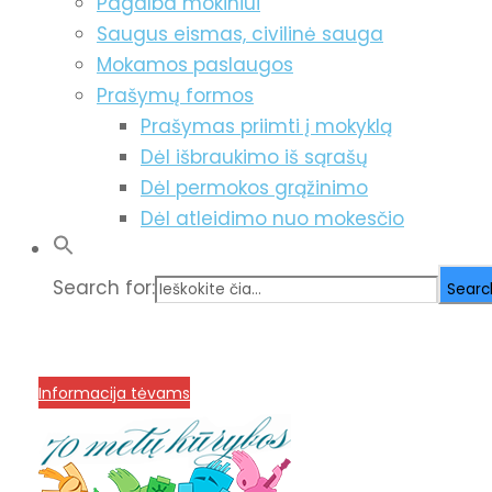
Pagalba mokiniui
Saugus eismas, civilinė sauga
Mokamos paslaugos
Prašymų formos
Prašymas priimti į mokyklą
Dėl išbraukimo iš sąrašų
Dėl permokos grąžinimo
Dėl atleidimo nuo mokesčio
Search for:
Searc
info@menum.lt
+370 636 60602 sutartys, mokinių kla
Korupcijos prevencija
Informacija tėvams