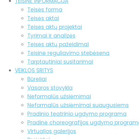
TEISINĖ INFORMACIJA
Teisės forma
Teisės aktai
Teisės aktų projektai
Tyrimai ir analizės
Teisės aktų pažeidimai
Teisinė reguliavimo stebėsena
Tarptautiniai susitarimai
VEIKLOS SRITYS
Būreliai
Vasaros stovykla
Neformalūs užsiėmimai
Neformalūs užsiėmimai suaugusiems
Pradinio teatrinio ugdymo programa
Pradinė choreografijos ugdymo program
Virtualios galerijos