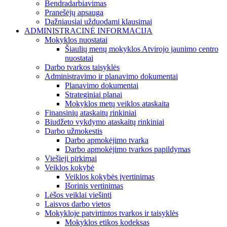
Bendradarbiavimas
Pranešėjų apsauga
Dažniausiai užduodami klausimai
ADMINISTRACINĖ INFORMACIJA
Mokyklos nuostatai
Šiaulių menų mokyklos Atvirojo jaunimo centro
nuostatai
Darbo tvarkos taisyklės
Administravimo ir planavimo dokumentai
Planavimo dokumentai
Strateginiai planai
Mokyklos metų veiklos ataskaita
Finansinių ataskaitų rinkiniai
Biudžeto vykdymo ataskaitų rinkiniai
Darbo užmokestis
Darbo apmokėjimo tvarka
Darbo apmokėjimo tvarkos papildymas
Viešieji pirkimai
Veiklos kokybė
Veiklos kokybės įvertinimas
Išorinis vertinimas
Lėšos veiklai viešinti
Laisvos darbo vietos
Mokykloje patvirtintos tvarkos ir taisyklės
Mokyklos etikos kodeksas