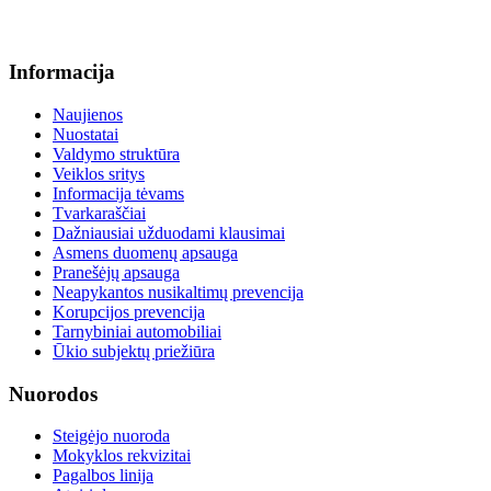
info@menum.lt
Informacija
Naujienos
Nuostatai
Valdymo struktūra
Veiklos sritys
Informacija tėvams
Tvarkaraščiai
Dažniausiai užduodami klausimai
Asmens duomenų apsauga
Pranešėjų apsauga
Neapykantos nusikaltimų prevencija
Korupcijos prevencija
Tarnybiniai automobiliai
Ūkio subjektų priežiūra
Nuorodos
Steigėjo nuoroda
Mokyklos rekvizitai
Pagalbos linija