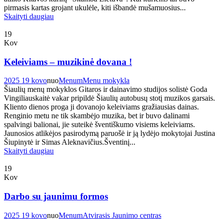
pirmasis kartas grojant ukulėle, kiti išbandė mušamuosius...
Skaityti daugiau
19
Kov
Keleiviams – muzikinė dovana !
2025 19 kovo
nuo
Menum
Menu mokykla
Šiaulių menų mokyklos Gitaros ir dainavimo studijos solistė Goda
Vingiliauskaitė vakar pripildė Šiaulių autobusų stotį muzikos garsais.
Kliento dienos proga ji dovanojo keleiviams gražiausias dainas.
Renginio metu ne tik skambėjo muzika, bet ir buvo dalinami
spalvingi balionai, jie suteikė šventiškumo visiems keleiviams.
Jaunosios atlikėjos pasirodymą paruošė ir ją lydėjo mokytojai Justina
Šiupinytė ir Simas Aleknavičius.Šventinį...
Skaityti daugiau
19
Kov
Darbo su jaunimu formos
2025 19 kovo
nuo
Menum
Atvirasis Jaunimo centras