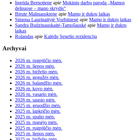
Ingrida Bernotiene
apie
Mokinių darbų paroda „Mamos
delnuose – mano skrydis“
Birute Malinauskiene
apie
Mamų ir dukrų laikas
Simona Laurinaitytė Vozbinienė
apie
Mamų ir dukrų laikas
Sandra Budzinauskaitė-Tamošauskė
apie
Mamų ir dukrų
laikas
Rolandas
apie
Kalėdų Senelio rezidencija
Archyvai
2026 m. rugpjūčio mėn.
2026 m. liepos mėn.
2026 m. birželio mėn.
2026 m. gegužės mėn.
2026 m. balandžio mėn.
2026 m. kovo mėn.
2026 m. vasario mėn.
2026 m. sausio mėn.
2025 m. gruodžio mėn.
2025 m. lapkričio mėn.
2025 m. spalio mėn.
2025 m. rugsėjo mėn.
2025 m. rugpjūčio mėn.
2025 m. liepos mėn.
2025 m. birželio mėn.