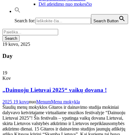
Dėl atleidimo nuo mokesčio
Search for:
Search Button
19 kovo, 2025
Day
19
Kov
„Dainuoju Lietuvai 2025“ vaikų dovana !
2025 19 kovo
nuo
Menum
Menu mokykla
Šiaulių menų mokyklos Gitaros ir dainavimo studija mokiniai
dalyvavo ketvirtajame virtualiame muzikos festivalyje “Dainuoju
Lietuvai 2025”! Šis festivalis – ypatinga vaikų dovana Lietuvai,
skirta Lietuvos valstybės atkūrimo ir Lietuvos nepriklausomybės
atkūrimo dienai. 15 Gitaros ir dainavimo studijos jaunųjų atlikėjų
atliko Kitavos kūrinį “Skamba Lietuva”. Kai kuriems tai buvo