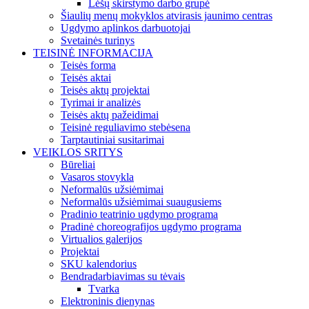
Lėšų skirstymo darbo grupė
Šiaulių menų mokyklos atvirasis jaunimo centras
Ugdymo aplinkos darbuotojai
Svetainės turinys
TEISINĖ INFORMACIJA
Teisės forma
Teisės aktai
Teisės aktų projektai
Tyrimai ir analizės
Teisės aktų pažeidimai
Teisinė reguliavimo stebėsena
Tarptautiniai susitarimai
VEIKLOS SRITYS
Būreliai
Vasaros stovykla
Neformalūs užsiėmimai
Neformalūs užsiėmimai suaugusiems
Pradinio teatrinio ugdymo programa
Pradinė choreografijos ugdymo programa
Virtualios galerijos
Projektai
SKU kalendorius
Bendradarbiavimas su tėvais
Tvarka
Elektroninis dienynas