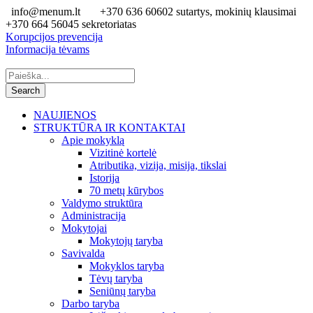
info@menum.lt
+370 636 60602 sutartys, mokinių klausimai
+370 664 56045 sekretoriatas
Korupcijos prevencija
Informacija tėvams
NAUJIENOS
STRUKTŪRA IR KONTAKTAI
Apie mokyklą
Vizitinė kortelė
Atributika, vizija, misija, tikslai
Istorija
70 metų kūrybos
Valdymo struktūra
Administracija
Mokytojai
Mokytojų taryba
Savivalda
Mokyklos taryba
Tėvų taryba
Seniūnų taryba
Darbo taryba