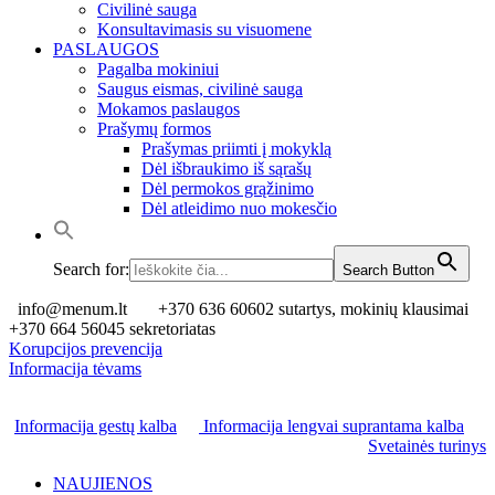
Civilinė sauga
Konsultavimasis su visuomene
PASLAUGOS
Pagalba mokiniui
Saugus eismas, civilinė sauga
Mokamos paslaugos
Prašymų formos
Prašymas priimti į mokyklą
Dėl išbraukimo iš sąrašų
Dėl permokos grąžinimo
Dėl atleidimo nuo mokesčio
Search for:
Search Button
info@menum.lt
+370 636 60602 sutartys, mokinių klausimai
+370 664 56045 sekretoriatas
Korupcijos prevencija
Informacija tėvams
Informacija gestų kalba
Informacija lengvai suprantama kalba
Svetainės turinys
NAUJIENOS