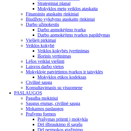
Strateginiai planai
Mokyklos metų veiklos ataskaita
Finansinių ataskaitų rinkiniai
Biudžeto vykdymo ataskaitų rinkiniai
Darbo užmokestis
Darbo apmokėjimo tvarka
Darbo apmokėjimo tvarkos papildymas
Viešieji pirkimai
Veiklos kokybė
Veiklos kokybės įvertinimas
Išorinis vertinimas
Lėšos veiklai viešinti
Laisvos darbo vietos
Mokykloje patvirtintos tvarkos ir taisyklės
Mokyklos etikos kodeksas
Civilinė sauga
Konsultavimasis su visuomene
PASLAUGOS
Pagalba mokiniui
Saugus eismas, civilinė sauga
Mokamos paslaugos
Prašymų formos
Prašymas priimti į mokyklą
Dėl išbraukimo iš sąrašų
Dėl permokos grąžinimo