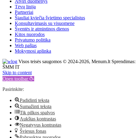
Atviri duomenys
Tėvų linija
Partneriai
Šiauliai kviečia švietimo specialistus
Konsultavimasis su visuomene
Šventės ir atmintinos dienos
Kitos nuorodos
Privatumo politika
Web paštas
Mokymosi aplinka
Visos teisės saugomos © 2024-2026, Menum.lt Sprendimas:
ŠMM IT
Skip to content
Open toolbar
Pasirinkite:
Padidinti tekstą
Sumažinti tekstą
Tik pilkos spalvos
Aukštas kontrastas
Negatyvus kontrastas
Šviesus fonas
Pabrauktos nuorodos