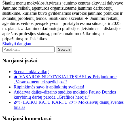
Šiaulių menų mokyklos Atvirasis jaunimo centras aktyviai dalyvavo
Jaunimo reikalų agentūros organizuotame jaunimo darbuotojų
susitikime, kuriame buvo gvildenamos svarbios jaunimo politikos ir
aktualių problemų temos. Susitikimo akcentai:🔹 Jaunimo reikalų
agentūros veiklos perspektyvos – pristatyta esama situacija ir 2025
m. planai.🔹 Jaunimo darbuotojo profesijos įteisinimas – diskusijos
apie šios profesijos statusą, profesionalumo užtikrinimą ir
pripažinimą.🔹 Psichikos...
Skaityti daugiau
Naujausi įrašai
Scena laukia vaikų!
🔥 VASAROS NUOTYKIAI TĘSIASI 🔥 Prisijunk prie
„Vasaros menų ekspedicijos“!
Rūpinkimės savo ir aplinkinių sveikata!
Atidaryta dailės–dizaino studijos mokinio Fausto Dundos
kūrybinių darbų paroda „Grafikos herojai“
🌿✨ LAIKU RATU KARTU 🌿✨ Moksleivių dainų šventės
finalas
Naujausi komentarai