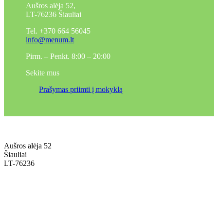
Aušros alėja 52,
LT-76236 Šiauliai
Tel. +370 664 56045
info@menum.lt
Pirm. – Penkt. 8:00 – 20:00
Sekite mus
Prašymas priimti į mokyklą
Aušros alėja 52
Šiauliai
LT-76236
+370 636 60602 sutartys, mokinių klausimai
sutartys@menum.lt
+370 664 56045 sekretoriatas