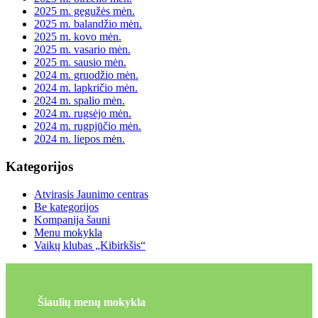
2025 m. gegužės mėn.
2025 m. balandžio mėn.
2025 m. kovo mėn.
2025 m. vasario mėn.
2025 m. sausio mėn.
2024 m. gruodžio mėn.
2024 m. lapkričio mėn.
2024 m. spalio mėn.
2024 m. rugsėjo mėn.
2024 m. rugpjūčio mėn.
2024 m. liepos mėn.
Kategorijos
Atvirasis Jaunimo centras
Be kategorijos
Kompanija šauni
Menu mokykla
Vaikų klubas „Kibirkšis“
Šiaulių menų mokykla