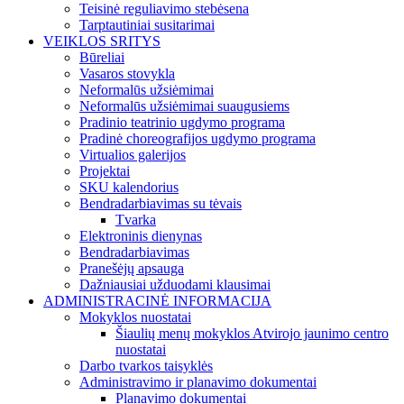
Teisinė reguliavimo stebėsena
Tarptautiniai susitarimai
VEIKLOS SRITYS
Būreliai
Vasaros stovykla
Neformalūs užsiėmimai
Neformalūs užsiėmimai suaugusiems
Pradinio teatrinio ugdymo programa
Pradinė choreografijos ugdymo programa
Virtualios galerijos
Projektai
SKU kalendorius
Bendradarbiavimas su tėvais
Tvarka
Elektroninis dienynas
Bendradarbiavimas
Pranešėjų apsauga
Dažniausiai užduodami klausimai
ADMINISTRACINĖ INFORMACIJA
Mokyklos nuostatai
Šiaulių menų mokyklos Atvirojo jaunimo centro
nuostatai
Darbo tvarkos taisyklės
Administravimo ir planavimo dokumentai
Planavimo dokumentai