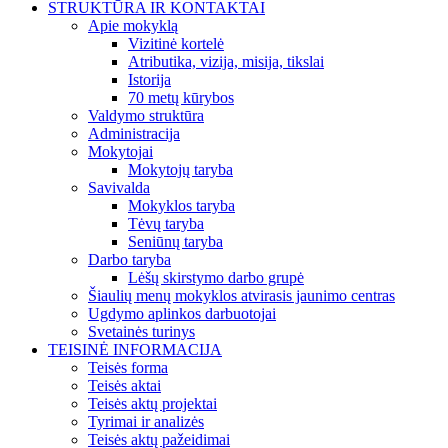
STRUKTŪRA IR KONTAKTAI
Apie mokyklą
Vizitinė kortelė
Atributika, vizija, misija, tikslai
Istorija
70 metų kūrybos
Valdymo struktūra
Administracija
Mokytojai
Mokytojų taryba
Savivalda
Mokyklos taryba
Tėvų taryba
Seniūnų taryba
Darbo taryba
Lėšų skirstymo darbo grupė
Šiaulių menų mokyklos atvirasis jaunimo centras
Ugdymo aplinkos darbuotojai
Svetainės turinys
TEISINĖ INFORMACIJA
Teisės forma
Teisės aktai
Teisės aktų projektai
Tyrimai ir analizės
Teisės aktų pažeidimai