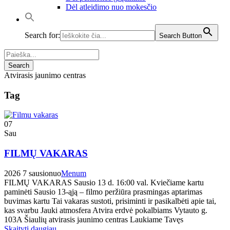
Dėl atleidimo nuo mokesčio
Search for:
Search Button
Atvirasis jaunimo centras
Tag
07
Sau
FILMŲ VAKARAS
2026 7 sausio
nuo
Menum
FILMŲ VAKARAS Sausio 13 d. 16:00 val. Kviečiame kartu
paminėti Sausio 13-ąją – filmo peržiūra prasmingas aptarimas
buvimas kartu Tai vakaras sustoti, prisiminti ir pasikalbėti apie tai,
kas svarbu Jauki atmosfera Atvira erdvė pokalbiams Vytauto g.
103A Šiaulių atvirasis jaunimo centras Laukiame Tavęs
Skaityti daugiau