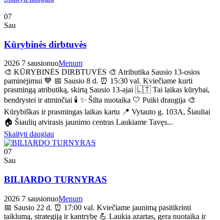
07
Sau
Kūrybinės dirbtuvės
2026 7 sausio
nuo
Menum
🎨 KŪRYBINĖS DIRBTUVĖS 🎨 Atributika Sausio 13-osios
paminėjimui 💙 📅 Sausio 8 d. ⏰ 15:30 val. Kviečiame kurti
prasmingą atributiką, skirtą Sausio 13-ajai 🇱🇹 Tai laikas kūrybai,
bendrystei ir atminčiai 🕯️ ✨ Šilta nuotaika 🤍 Puiki draugija 🎨
Kūrybiškas ir prasmingas laikas kartu 📍 Vytauto g. 103A, Šiauliai
🏠 Šiaulių atvirasis jaunimo centras Laukiame Tavęs...
Skaityti daugiau
07
Sau
BILIARDO TURNYRAS
2026 7 sausio
nuo
Menum
📅 Sausio 22 d. ⏰ 17:00 val. Kviečiame jaunimą pasitikrinti
taiklumą, strategiją ir kantrybę 💪 Laukia azartas, gera nuotaika ir