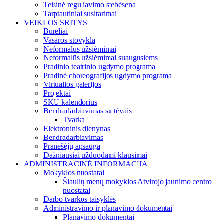
Teisinė reguliavimo stebėsena
Tarptautiniai susitarimai
VEIKLOS SRITYS
Būreliai
Vasaros stovykla
Neformalūs užsiėmimai
Neformalūs užsiėmimai suaugusiems
Pradinio teatrinio ugdymo programa
Pradinė choreografijos ugdymo programa
Virtualios galerijos
Projektai
SKU kalendorius
Bendradarbiavimas su tėvais
Tvarka
Elektroninis dienynas
Bendradarbiavimas
Pranešėjų apsauga
Dažniausiai užduodami klausimai
ADMINISTRACINĖ INFORMACIJA
Mokyklos nuostatai
Šiaulių menų mokyklos Atvirojo jaunimo centro
nuostatai
Darbo tvarkos taisyklės
Administravimo ir planavimo dokumentai
Planavimo dokumentai