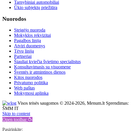
Tarnybiniai automobiliai
Ūkio subjektų priežiūra
Nuorodos
Steigėjo nuoroda
Mokyklos rekvizitai
Pagalbos linija
Atviri duomenys
Tėvų linija
Partneriai
Šiauliai kviečia švietimo specialistus
Konsultavimasis su visuomene
Šventės ir atmintinos dienos
Kitos nuorodos
Privatumo politika
Web paštas
Mokymosi aplinka
Visos teisės saugomos © 2024-2026, Menum.lt Sprendimas:
ŠMM IT
Skip to content
Open toolbar
Pasirinkite: