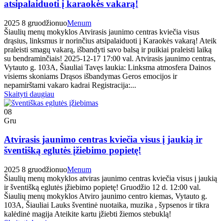
atsipalaiduoti į karaokės vakarą!
2025 8 gruodžio
nuo
Menum
Šiaulių menų mokyklos Atvirasis jaunimo centras kviečia visus
drąsius, linksmus ir norinčius atsipalaiduoti į Karaokės vakarą! Ateik
praleisti smagų vakarą, išbandyti savo balsą ir puikiai praleisti laiką
su bendraminčiais! 2025-12-17 17:00 val. Atvirasis jaunimo centras,
Vytauto g. 103A, Šiauliai Tavęs laukia: Linksma atmosfera Dainos
visiems skoniams Drąsos išbandymas Geros emocijos ir
nepamirštami vakaro kadrai Registracija:...
Skaityti daugiau
08
Gru
Atvirasis jaunimo centras kviečia visus į jaukią ir
šventišką eglutės įžiebimo popietę!
2025 8 gruodžio
nuo
Menum
Šiaulių menų mokyklos atviras jaunimo centras kviečia visus į jaukią
ir šventišką eglutės įžiebimo popietę! Gruodžio 12 d. 12:00 val.
Šiaulių menų mokyklos Atviro jaunimo centro kiemas, Vytauto g.
103A, Šiauliai Lauks šventinė nuotaika, muzika , šypsenos ir tikra
kalėdinė magija Ateikite kartu įžiebti žiemos stebuklą!