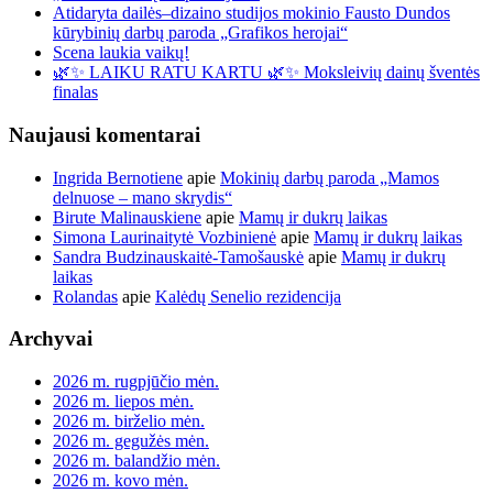
Atidaryta dailės–dizaino studijos mokinio Fausto Dundos
kūrybinių darbų paroda „Grafikos herojai“
Scena laukia vaikų!
🌿✨ LAIKU RATU KARTU 🌿✨ Moksleivių dainų šventės
finalas
Naujausi komentarai
Ingrida Bernotiene
apie
Mokinių darbų paroda „Mamos
delnuose – mano skrydis“
Birute Malinauskiene
apie
Mamų ir dukrų laikas
Simona Laurinaitytė Vozbinienė
apie
Mamų ir dukrų laikas
Sandra Budzinauskaitė-Tamošauskė
apie
Mamų ir dukrų
laikas
Rolandas
apie
Kalėdų Senelio rezidencija
Archyvai
2026 m. rugpjūčio mėn.
2026 m. liepos mėn.
2026 m. birželio mėn.
2026 m. gegužės mėn.
2026 m. balandžio mėn.
2026 m. kovo mėn.