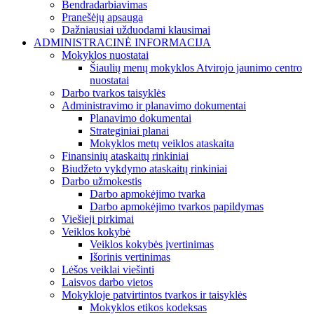
Bendradarbiavimas
Pranešėjų apsauga
Dažniausiai užduodami klausimai
ADMINISTRACINĖ INFORMACIJA
Mokyklos nuostatai
Šiaulių menų mokyklos Atvirojo jaunimo centro
nuostatai
Darbo tvarkos taisyklės
Administravimo ir planavimo dokumentai
Planavimo dokumentai
Strateginiai planai
Mokyklos metų veiklos ataskaita
Finansinių ataskaitų rinkiniai
Biudžeto vykdymo ataskaitų rinkiniai
Darbo užmokestis
Darbo apmokėjimo tvarka
Darbo apmokėjimo tvarkos papildymas
Viešieji pirkimai
Veiklos kokybė
Veiklos kokybės įvertinimas
Išorinis vertinimas
Lėšos veiklai viešinti
Laisvos darbo vietos
Mokykloje patvirtintos tvarkos ir taisyklės
Mokyklos etikos kodeksas