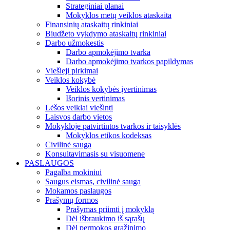
Strateginiai planai
Mokyklos metų veiklos ataskaita
Finansinių ataskaitų rinkiniai
Biudžeto vykdymo ataskaitų rinkiniai
Darbo užmokestis
Darbo apmokėjimo tvarka
Darbo apmokėjimo tvarkos papildymas
Viešieji pirkimai
Veiklos kokybė
Veiklos kokybės įvertinimas
Išorinis vertinimas
Lėšos veiklai viešinti
Laisvos darbo vietos
Mokykloje patvirtintos tvarkos ir taisyklės
Mokyklos etikos kodeksas
Civilinė sauga
Konsultavimasis su visuomene
PASLAUGOS
Pagalba mokiniui
Saugus eismas, civilinė sauga
Mokamos paslaugos
Prašymų formos
Prašymas priimti į mokyklą
Dėl išbraukimo iš sąrašų
Dėl permokos grąžinimo