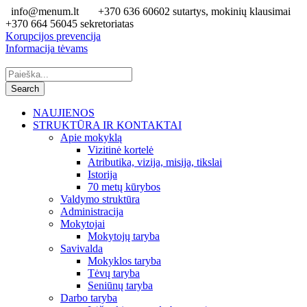
info@menum.lt
+370 636 60602 sutartys, mokinių klausimai
+370 664 56045 sekretoriatas
Korupcijos prevencija
Informacija tėvams
NAUJIENOS
STRUKTŪRA IR KONTAKTAI
Apie mokyklą
Vizitinė kortelė
Atributika, vizija, misija, tikslai
Istorija
70 metų kūrybos
Valdymo struktūra
Administracija
Mokytojai
Mokytojų taryba
Savivalda
Mokyklos taryba
Tėvų taryba
Seniūnų taryba
Darbo taryba