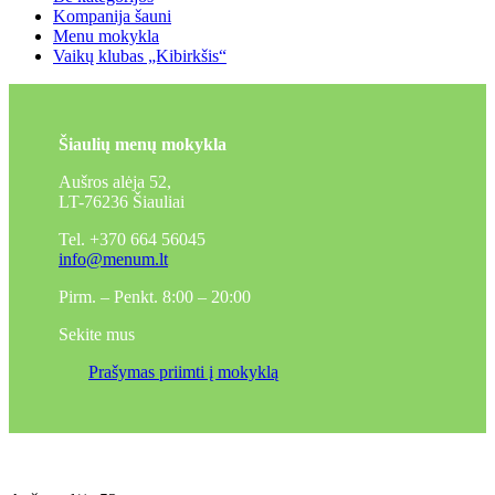
Kompanija šauni
Menu mokykla
Vaikų klubas „Kibirkšis“
Šiaulių menų mokykla
Aušros alėja 52,
LT-76236 Šiauliai
Tel. +370 664 56045
info@menum.lt
Pirm. – Penkt. 8:00 – 20:00
Sekite mus
Prašymas priimti į mokyklą