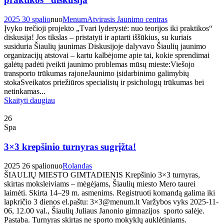
2025 30 spalio
nuo
Menum
Atvirasis Jaunimo centras
Įvyko trečioji projekto „Tvari lyderystė: nuo teorijos iki praktikos“
diskusija! Jos tikslas – pristatyti ir aptarti iššūkius, su kuriais
susiduria Šiaulių jaunimas Diskusijoje dalyvavo Šiaulių jaunimo
organizacijų atstovai – kartu kalbėjome apie tai, kokie sprendimai
galėtų padėti įveikti jaunimo problemas mūsų mieste:Viešojo
transporto trūkumas rajoneJaunimo įsidarbinimo galimybių
stokaSveikatos priežiūros specialistų ir psichologų trūkumas bei
netinkamas...
Skaityti daugiau
26
Spa
3×3 krepšinio turnyras sugrįžta!
2025 26 spalio
nuo
Rolandas
ŠIAULIŲ MIESTO GIMTADIENIS Krepšinio 3×3 turnyras,
skirtas moksleiviams – mėgėjams, Šiaulių miesto Mero taurei
laimėti. Skirta 14–29 m. asmenims. Registruoti komandą galima iki
lapkričio 3 dienos el.paštu: 3×3@menum.lt Varžybos vyks 2025-11-
06, 12.00 val., Šiaulių Juliaus Janonio gimnazijos sporto salėje.
Pastaba. Turnyras skirtas ne sporto mokyklų auklėtiniams.