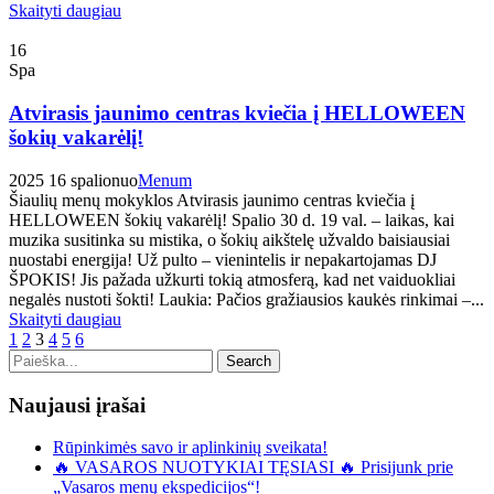
Skaityti daugiau
16
Spa
Atvirasis jaunimo centras kviečia į HELLOWEEN
šokių vakarėlį!
2025 16 spalio
nuo
Menum
Šiaulių menų mokyklos Atvirasis jaunimo centras kviečia į
HELLOWEEN šokių vakarėlį! Spalio 30 d. 19 val. – laikas, kai
muzika susitinka su mistika, o šokių aikštelę užvaldo baisiausiai
nuostabi energija! Už pulto – vienintelis ir nepakartojamas DJ
ŠPOKIS! Jis pažada užkurti tokią atmosferą, kad net vaiduokliai
negalės nustoti šokti! Laukia: Pačios gražiausios kaukės rinkimai –...
Skaityti daugiau
1
2
3
4
5
6
Naujausi įrašai
Rūpinkimės savo ir aplinkinių sveikata!
🔥 VASAROS NUOTYKIAI TĘSIASI 🔥 Prisijunk prie
„Vasaros menų ekspedicijos“!