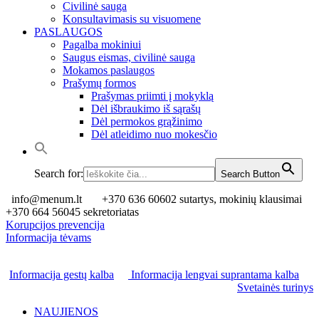
Civilinė sauga
Konsultavimasis su visuomene
PASLAUGOS
Pagalba mokiniui
Saugus eismas, civilinė sauga
Mokamos paslaugos
Prašymų formos
Prašymas priimti į mokyklą
Dėl išbraukimo iš sąrašų
Dėl permokos grąžinimo
Dėl atleidimo nuo mokesčio
Search for:
Search Button
info@menum.lt
+370 636 60602 sutartys, mokinių klausimai
+370 664 56045 sekretoriatas
Korupcijos prevencija
Informacija tėvams
Informacija gestų kalba
Informacija lengvai suprantama kalba
Svetainės turinys
NAUJIENOS