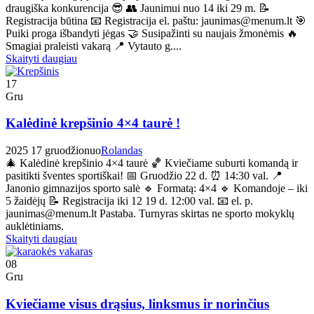
draugiška konkurencija 😎 👥 Jaunimui nuo 14 iki 29 m. 📝
Registracija būtina 📧 Registracija el. paštu: jaunimas@menum.lt 🎯
Puiki proga išbandyti jėgas 🤝 Susipažinti su naujais žmonėmis 🔥
Smagiai praleisti vakarą 📍 Vytauto g....
Skaityti daugiau
17
Gru
Kalėdinė krepšinio 4×4 taurė !
2025 17 gruodžio
nuo
Rolandas
🎄 Kalėdinė krepšinio 4×4 taurė 🏀 Kviečiame suburti komandą ir
pasitikti šventes sportiškai! 📅 Gruodžio 22 d. ⏰ 14:30 val. 📍
Janonio gimnazijos sporto salė 🔹 Formatą: 4×4 🔹 Komandoje – iki
5 žaidėjų 📝 Registracija iki 12 19 d. 12:00 val. 📧 el. p.
jaunimas@menum.lt Pastaba. Turnyras skirtas ne sporto mokyklų
auklėtiniams.
Skaityti daugiau
08
Gru
Kviečiame visus drąsius, linksmus ir norinčius