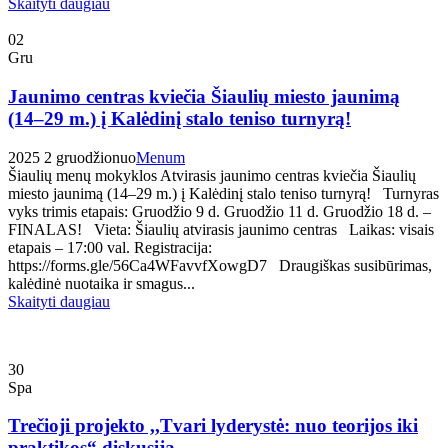
Skaityti daugiau
02
Gru
Jaunimo centras kviečia Šiaulių miesto jaunimą
(14–29 m.) į Kalėdinį stalo teniso turnyrą!
2025 2 gruodžio
nuo
Menum
Šiaulių menų mokyklos Atvirasis jaunimo centras kviečia Šiaulių
miesto jaunimą (14–29 m.) į Kalėdinį stalo teniso turnyrą! Turnyras
vyks trimis etapais: Gruodžio 9 d. Gruodžio 11 d. Gruodžio 18 d. –
FINALAS! Vieta: Šiaulių atvirasis jaunimo centras Laikas: visais
etapais – 17:00 val. Registracija:
https://forms.gle/56Ca4WFavvfXowgD7 Draugiškas susibūrimas,
kalėdinė nuotaika ir smagus...
Skaityti daugiau
30
Spa
Trečioji projekto ,,Tvari lyderystė: nuo teorijos iki
praktikos“ diskusija