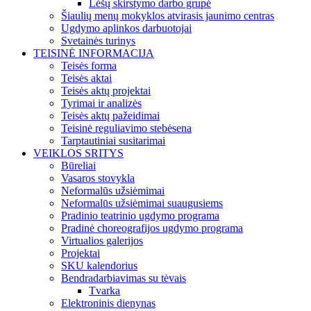
Lėšų skirstymo darbo grupė
Šiaulių menų mokyklos atvirasis jaunimo centras
Ugdymo aplinkos darbuotojai
Svetainės turinys
TEISINĖ INFORMACIJA
Teisės forma
Teisės aktai
Teisės aktų projektai
Tyrimai ir analizės
Teisės aktų pažeidimai
Teisinė reguliavimo stebėsena
Tarptautiniai susitarimai
VEIKLOS SRITYS
Būreliai
Vasaros stovykla
Neformalūs užsiėmimai
Neformalūs užsiėmimai suaugusiems
Pradinio teatrinio ugdymo programa
Pradinė choreografijos ugdymo programa
Virtualios galerijos
Projektai
SKU kalendorius
Bendradarbiavimas su tėvais
Tvarka
Elektroninis dienynas