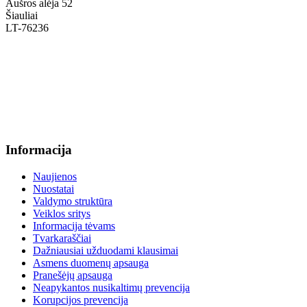
Aušros alėja 52
Šiauliai
LT-76236
+370 636 60602 sutartys, mokinių klausimai
sutartys@menum.lt
+370 664 56045 sekretoriatas
info@menum.lt
Informacija
Naujienos
Nuostatai
Valdymo struktūra
Veiklos sritys
Informacija tėvams
Tvarkaraščiai
Dažniausiai užduodami klausimai
Asmens duomenų apsauga
Pranešėjų apsauga
Neapykantos nusikaltimų prevencija
Korupcijos prevencija