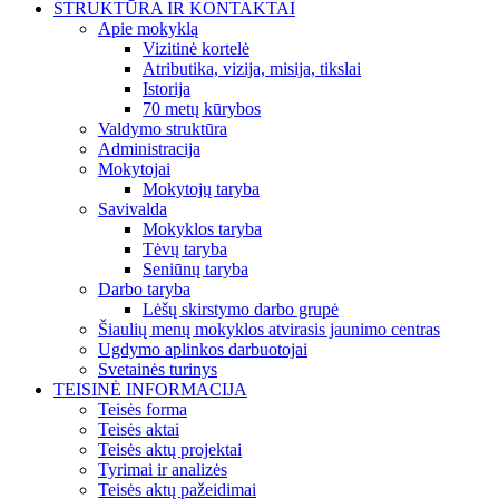
STRUKTŪRA IR KONTAKTAI
Apie mokyklą
Vizitinė kortelė
Atributika, vizija, misija, tikslai
Istorija
70 metų kūrybos
Valdymo struktūra
Administracija
Mokytojai
Mokytojų taryba
Savivalda
Mokyklos taryba
Tėvų taryba
Seniūnų taryba
Darbo taryba
Lėšų skirstymo darbo grupė
Šiaulių menų mokyklos atvirasis jaunimo centras
Ugdymo aplinkos darbuotojai
Svetainės turinys
TEISINĖ INFORMACIJA
Teisės forma
Teisės aktai
Teisės aktų projektai
Tyrimai ir analizės
Teisės aktų pažeidimai